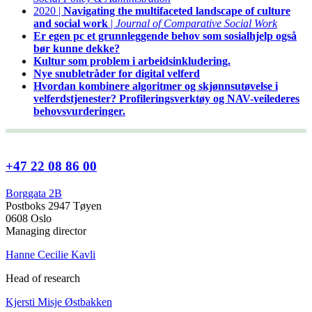
2020 |
Navigating the multifaceted landscape of culture
and social work
|
Journal of Comparative Social Work
Er egen pc et grunnleggende behov som sosialhjelp også
bør kunne dekke?
Kultur som problem i arbeidsinkludering.
Nye snubletråder for digital velferd
Hvordan kombinere algoritmer og skjønnsutøvelse i
velferdstjenester? Profileringsverktøy og NAV-veilederes
behovsvurderinger.
+47 22 08 86 00
Borggata 2B
Postboks 2947 Tøyen
0608 Oslo
Managing director
Hanne Cecilie Kavli
Head of research
Kjersti Misje Østbakken