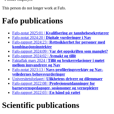
This person do not longer work at Fafo.
Fafo publications
Fafo-notat 2025:01 |
Kvalifisering av tannhelsesekretærer
Fafo-notat 2024:20 |
Digitale vurderinger i Nav
Fafo-rapport 2024:23 |
Rettssikkerhet for personer med
kombinasjonsinntekter
Fafo-rapport 2024:09 |
Var det oppskriften som manglet?
Fafo-rapport 2024:02 |
Avmakt og tillit
Faktaflak mars 2024 |
Tillit og brukerrelasjoner i møtet
mellom innvandrere og Nav
Fafo-notat 2023:13 |
Navs profileringsverktøy og Nav-
veiledernes behovsvurderinger
Universitetsforlaget |
Ulikhetens drivere og dilemmaer
Fafo-rapport 2022:08 |
Profesjonsutdanninger for
barnevernspedagoger, sosionomer og vernepleiere
Fafo-rapport 2022:03 |
En hånd på rattet
Scientific publications