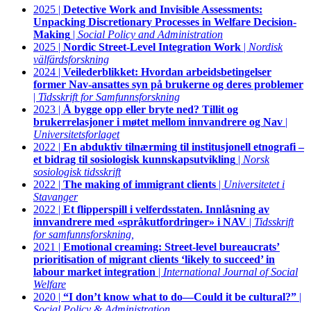
2025 |
Detective Work and Invisible Assessments:
Unpacking Discretionary Processes in Welfare Decision-
Making
|
Social Policy and Administration
2025 |
Nordic Street-Level Integration Work
|
Nordisk
välfärdsforskning
2024 |
Veilederblikket: Hvordan arbeidsbetingelser
former Nav-ansattes syn på brukerne og deres problemer
|
Tidsskrift for Samfunnsforskning
2023 |
Å bygge opp eller bryte ned? Tillit og
brukerrelasjoner i møtet mellom innvandrere og Nav
|
Universitetsforlaget
2022 |
En abduktiv tilnærming til institusjonell etnografi –
et bidrag til sosiologisk kunnskapsutvikling
|
Norsk
sosiologisk tidsskrift
2022 |
The making of immigrant clients
|
Universitetet i
Stavanger
2022 |
Et flipperspill i velferdsstaten. Innlåsning av
innvandrere med «språkutfordringer» i NAV
|
Tidsskrift
for samfunnsforskning,
2021 |
Emotional creaming: Street‐level bureaucrats’
prioritisation of migrant clients ‘likely to succeed’ in
labour market integration
|
International Journal of Social
Welfare
2020 |
“I don’t know what to do—Could it be cultural?”
|
Social Policy & Administration