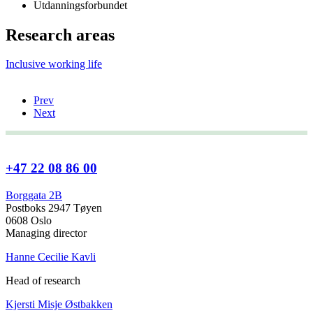
Utdanningsforbundet
Research areas
Inclusive working life
Prev
Next
+47 22 08 86 00
Borggata 2B
Postboks 2947 Tøyen
0608 Oslo
Managing director
Hanne Cecilie Kavli
Head of research
Kjersti Misje Østbakken