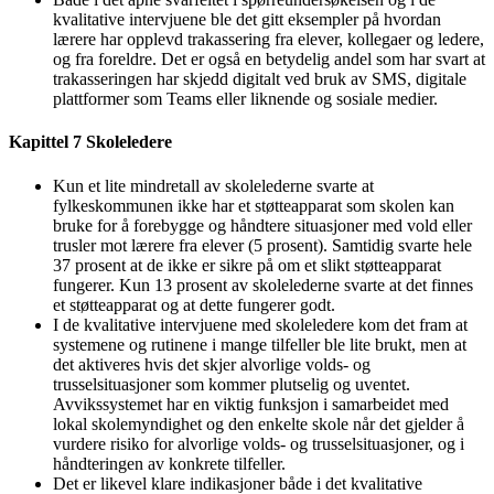
kvalitative intervjuene ble det gitt eksempler på hvordan
lærere har opplevd trakassering fra elever, kollegaer og ledere,
og fra foreldre. Det er også en betydelig andel som har svart at
trakasseringen har skjedd digitalt ved bruk av SMS, digitale
plattformer som Teams eller liknende og sosiale medier.
Kapittel 7 Skoleledere
Kun et lite mindretall av skolelederne svarte at
fylkeskommunen ikke har et støtteapparat som skolen kan
bruke for å forebygge og håndtere situasjoner med vold eller
trusler mot lærere fra elever (5 prosent). Samtidig svarte hele
37 prosent at de ikke er sikre på om et slikt støtteapparat
fungerer. Kun 13 prosent av skolelederne svarte at det finnes
et støtteapparat og at dette fungerer godt.
I de kvalitative intervjuene med skoleledere kom det fram at
systemene og rutinene i mange tilfeller ble lite brukt, men at
det aktiveres hvis det skjer alvorlige volds- og
trusselsituasjoner som kommer plutselig og uventet.
Avvikssystemet har en viktig funksjon i samarbeidet med
lokal skolemyndighet og den enkelte skole når det gjelder å
vurdere risiko for alvorlige volds- og trusselsituasjoner, og i
håndteringen av konkrete tilfeller.
Det er likevel klare indikasjoner både i det kvalitative