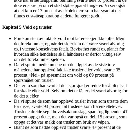
ikke har et støtteapparat. Samtidig svarte hele 37 prosent at de
ikke er sikre på om et slikt støtteapparat fungerer. Vi ser også
at det kun er 13 prosent av skoleledere som har svart at det
finnes et støtteapparat og at dette fungerer godt.
Kapittel 5 Vold og trusler
Forekomsten av faktisk vold mot lærere skjer ikke ofte. Men
det forekommer, og når det skjer kan det være svært alvorlig
og i ytterste konsekvens fatalt. Bevissthet rundt og planer for
hvordan slike hendelser skal håndteres er derfor viktig selv
om det forekommer sjelden.
Da vi spurte medlemmene om de i løpet av de siste tolv
månedene har opplevd faktiske trusler eller vold, svarte 95
prosent «Nei» på spørsmålet om vold og 89 prosent på
spørsmålet om trusler.
Det er få som har svart at de i stor grad er redde for å bli utsatt
for skade eller vold. Selv om det er få, er det svært alvorlig for
de det gjelder.
Da vi spurte de som har opplevd trusler hvem som utsatte dem
for disse, svarte 93 prosent at truslene kom fra enkeltelever.
Truslene dreide seg i hovedsak om slag, spark og lignende. 41
prosent oppga dette, men det var også en del, 15 prosent, som
oppga at det var snakk om trusler om bruk av våpen.
Blant de som hadde opplevd trusler svarte 47 prosent at de