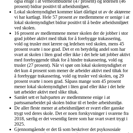
også enige i at verneombudene (47 prosent) og ledelsen (46
prosent) bidrar positivt til arbeidsmiljøet.
Lokal skolemyndighet kommer klart dårligst ut av de aktørene
vi har kartlagt. Hele 57 prosent av medlemmene er uenige i at
lokal skolemyndighet bidrar positivt til å bedre arbeidsmiljøet
ved skolen.
16 prosent av medlemmene mener skolen der de jobber i stor
grad jobber aktivt med tiltak for å forebygge trakassering,
vold og trusler mot lærere og ledelsen ved skolen, mens 45
prosent svarte i noe grad. Det er en betydelig andel som har
svart at skolen i liten grad eller ikke i det hele tatt jobber aktivt
med forebyggende tiltak for å hindre trakassering, vold og
trusler (27 prosent). Når vi spør om lokal skolemyndighet er
det kun 4 prosent som mener de arbeider aktivt med tiltak for
å forebygge trakassering, vold og trusler ved skolen, og 29
prosent svarte i noen grad. Såpass mange som 45 prosent
mener lokal skolemyndighet i liten grad eller ikke i det hele
tatt arbeider aktivt med slike tiltak.
Samlet sett er halvparten av medlemmene enige i at
partssamarbeidet på skolen bidrar til et bedre arbeidsmiljø.
De aller fleste mener at arbeidsmiljøet er svært eller ganske
trygt ved deres skole. Det er noen forskyvninger i svarene fra
2018, særlig er det vesentlig færre som har svart svært trygt i
2025.
Gjennomgående er det få som beskriver det psykososiale