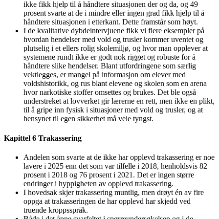
ikke fikk hjelp til å håndtere situasjonen der og da, og 49
prosent svarte at de i mindre eller ingen grad fikk hjelp til å
håndtere situasjonen i etterkant. Dette framstår som høyt.
I de kvalitative dybdeintervjuene fikk vi flere eksempler på
hvordan hendelser med vold og trusler kommer uventet og
plutselig i et ellers rolig skolemiljø, og hvor man opplever at
systemene rundt ikke er godt nok rigget og robuste for å
håndtere slike hendelser. Blant utfordringene som særlig
vektlegges, er mangel på informasjon om elever med
voldshistorikk, og rus blant elevene og skolen som en arena
hvor narkotiske stoffer omsettes og brukes. Det ble også
understreket at lovverket gir lærerne en rett, men ikke en plikt,
til å gripe inn fysisk i situasjoner med vold og trusler, og at
hensynet til egen sikkerhet må veie tyngst.
Kapittel 6 Trakassering
Andelen som svarte at de ikke har opplevd trakassering er noe
lavere i 2025 enn det som var tilfelle i 2018, henholdsvis 82
prosent i 2018 og 76 prosent i 2021. Det er ingen større
endringer i hyppigheten av opplevd trakassering.
I hovedsak skjer trakassering muntlig, men drøyt én av fire
oppga at trakasseringen de har opplevd har skjedd ved
truende kroppsspråk.
Både i det åpne svarfeltet i spørreundersøkelsen og i de