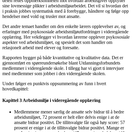
delen rettes oppmerksomheten mot hvordan arbeidsgiver oppfyller
sine lovmessige plikter i arbeidsmiljøarbeidet. Det vil si hvordan det
i praksis jobbes systematisk med å forebygge, håndtere og følge opp
hendelser med vold og trusler mot ansatte.
Det andre temaet handler om den enkelte lærers opplevelser av, og
erfaringer med psykososiale arbeidsmiljøutfordringer i videregående
opplæring. Her vektlegger vi hvordan lærerne opplever psykososiale
aspekter ved arbeidsmiljøet, og spesielt det som handler om
relasjonelt arbeid med elever og foresatte.
Rapporten bygger på både kvantitative og kvalitative data. Det er
gjennomført en spørreundersøkelse blant Utdanningsforbundets
medlemmer i videregående skole. I tillegg har vi gjort ti intervjuer
med medlemmer som jobber i den videregående skolen.
Under følger en punktvis oppsummering av funn i hvert
hovedkapittel:
Kapittel 3 Arbeidsmiljø i videregående opplæring
Medlemmene mener særlig de ansatte selv bidrar til å bedre
arbeidsmiljøet, 72 prosent er helt eller delvis enige i at de
ansatte bidrar positivt. De tillitsvalgte får også høy score: 57
prosent er enige i at de tillitsvalgte bidrar positivt. Mange er