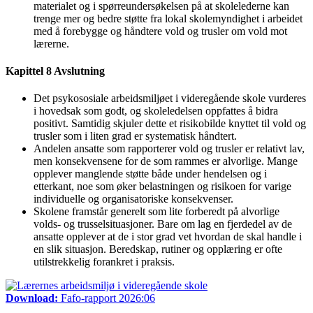
materialet og i spørreundersøkelsen på at skolelederne kan
trenge mer og bedre støtte fra lokal skolemyndighet i arbeidet
med å forebygge og håndtere vold og trusler om vold mot
lærerne.
Kapittel 8 Avslutning
Det psykososiale arbeidsmiljøet i videregående skole vurderes
i hovedsak som godt, og skoleledelsen oppfattes å bidra
positivt. Samtidig skjuler dette et risikobilde knyttet til vold og
trusler som i liten grad er systematisk håndtert.
Andelen ansatte som rapporterer vold og trusler er relativt lav,
men konsekvensene for de som rammes er alvorlige. Mange
opplever manglende støtte både under hendelsen og i
etterkant, noe som øker belastningen og risikoen for varige
individuelle og organisatoriske konsekvenser.
Skolene framstår generelt som lite forberedt på alvorlige
volds- og trusselsituasjoner. Bare om lag en fjerdedel av de
ansatte opplever at de i stor grad vet hvordan de skal handle i
en slik situasjon. Beredskap, rutiner og opplæring er ofte
utilstrekkelig forankret i praksis.
Download:
Fafo-rapport 2026:06