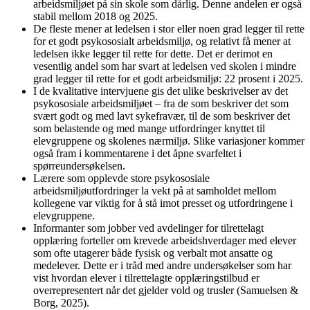
arbeidsmiljøet på sin skole som dårlig. Denne andelen er også
stabil mellom 2018 og 2025.
De fleste mener at ledelsen i stor eller noen grad legger til rette
for et godt psykososialt arbeidsmiljø, og relativt få mener at
ledelsen ikke legger til rette for dette. Det er derimot en
vesentlig andel som har svart at ledelsen ved skolen i mindre
grad legger til rette for et godt arbeidsmiljø: 22 prosent i 2025.
I de kvalitative intervjuene gis det ulike beskrivelser av det
psykososiale arbeidsmiljøet – fra de som beskriver det som
svært godt og med lavt sykefravær, til de som beskriver det
som belastende og med mange utfordringer knyttet til
elevgruppene og skolenes nærmiljø. Slike variasjoner kommer
også fram i kommentarene i det åpne svarfeltet i
spørreundersøkelsen.
Lærere som opplevde store psykososiale
arbeidsmiljøutfordringer la vekt på at samholdet mellom
kollegene var viktig for å stå imot presset og utfordringene i
elevgruppene.
Informanter som jobber ved avdelinger for tilrettelagt
opplæring forteller om krevede arbeidshverdager med elever
som ofte utagerer både fysisk og verbalt mot ansatte og
medelever. Dette er i tråd med andre undersøkelser som har
vist hvordan elever i tilrettelagte opplæringstilbud er
overrepresentert når det gjelder vold og trusler (Samuelsen &
Borg, 2025).