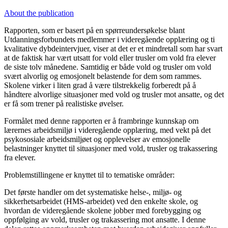
About the publication
Rapporten, som er basert på en spørreundersøkelse blant
Utdanningsforbundets medlemmer i videregående opplæring og ti
kvalitative dybdeintervjuer, viser at det er et mindretall som har svart
at de faktisk har vært utsatt for vold eller trusler om vold fra elever
de siste tolv månedene. Samtidig er både vold og trusler om vold
svært alvorlig og emosjonelt belastende for dem som rammes.
Skolene virker i liten grad å være tilstrekkelig forberedt på å
håndtere alvorlige situasjoner med vold og trusler mot ansatte, og det
er få som trener på realistiske øvelser.
Formålet med denne rapporten er å frambringe kunnskap om
lærernes arbeidsmiljø i videregående opplæring, med vekt på det
psykososiale arbeidsmiljøet og opplevelser av emosjonelle
belastninger knyttet til situasjoner med vold, trusler og trakassering
fra elever.
Problemstillingene er knyttet til to tematiske områder:
Det første handler om det systematiske helse-, miljø- og
sikkerhetsarbeidet (HMS-arbeidet) ved den enkelte skole, og
hvordan de videregående skolene jobber med forebygging og
oppfølging av vold, trusler og trakassering mot ansatte. I denne