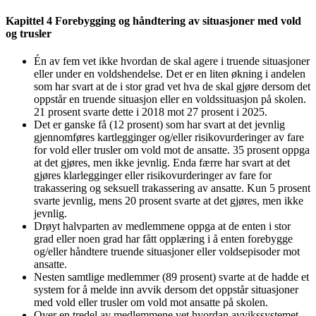
Kapittel 4 Forebygging og håndtering av situasjoner med vold
og trusler
Én av fem vet ikke hvordan de skal agere i truende situasjoner
eller under en voldshendelse. Det er en liten økning i andelen
som har svart at de i stor grad vet hva de skal gjøre dersom det
oppstår en truende situasjon eller en voldssituasjon på skolen.
21 prosent svarte dette i 2018 mot 27 prosent i 2025.
Det er ganske få (12 prosent) som har svart at det jevnlig
gjennomføres kartlegginger og/eller risikovurderinger av fare
for vold eller trusler om vold mot de ansatte. 35 prosent oppga
at det gjøres, men ikke jevnlig. Enda færre har svart at det
gjøres klarlegginger eller risikovurderinger av fare for
trakassering og seksuell trakassering av ansatte. Kun 5 prosent
svarte jevnlig, mens 20 prosent svarte at det gjøres, men ikke
jevnlig.
Drøyt halvparten av medlemmene oppga at de enten i stor
grad eller noen grad har fått opplæring i å enten forebygge
og/eller håndtere truende situasjoner eller voldsepisoder mot
ansatte.
Nesten samtlige medlemmer (89 prosent) svarte at de hadde et
system for å melde inn avvik dersom det oppstår situasjoner
med vold eller trusler om vold mot ansatte på skolen.
Over en tredel av medlemmene vet hvordan avvikssystemet