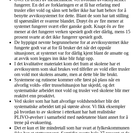
fungerer. En del av forklaringen er at få har erfaring med
trusler eller vold og sånn sett heller ikke har hatt behov for å
benytte avvikssystemet for dette. Blant de som har tatt stilling
til spørsmålet er svarene blandet. Drøyt én av fire mener at
systemet fungerer svært eller ganske godt. Knapt én av fire
mener at det fungerer verken spesielt godt eler dårlig, mens 15
prosent svarte at det ikke fungerer spesielt godt.
De hyppigst nevnte begrunnelsene for at avvikssystemet ikke
fungerte godt var at for få bruker det når det oppstår
situasjoner, at systemet var for dårlig kjent blant de ansatte og
at avvik som legges inn ikke blir fulgt opp.
I det kvalitative materialet kom det fram at skolene har et
avvikssystem som skal brukes ved tilfeller av vold eller trusler
om vold mot skolens ansatte, men at dette ble lite brukt.
Systemene og rutinene kommer ofte først på plass når en
alvorlig volds- eller trusselsituasjon har skjedd, og det
systematiske arbeidet mot vold og trusler ved skolene blir mer
reaktivt enn proaktivt.
Ved skoler som har hatt alvorlige voldshendelser blir det
systematiske arbeidet tatt på største alvor. Vi fikk eksempler
på hvordan to av skolene i etterkant har hatt realistiske
PLIVO-øvelser i samarbeid med nødetatene blant annet for å
trene på evakuering.
Det er kun et lite mindretall som har svart at fylkeskommunen