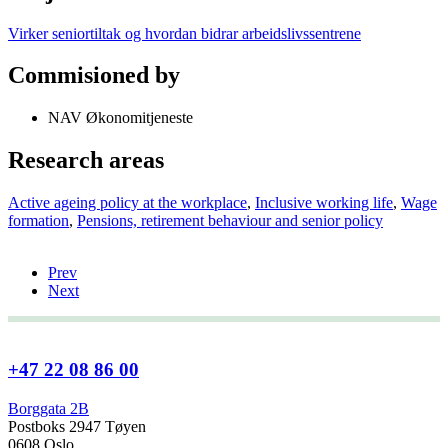
Virker seniortiltak og hvordan bidrar arbeidslivssentrene
Commisioned by
NAV Økonomitjeneste
Research areas
Active ageing policy at the workplace
,
Inclusive working life
,
Wage
formation
,
Pensions, retirement behaviour and senior policy
Prev
Next
+47 22 08 86 00
Borggata 2B
Postboks 2947 Tøyen
0608 Oslo