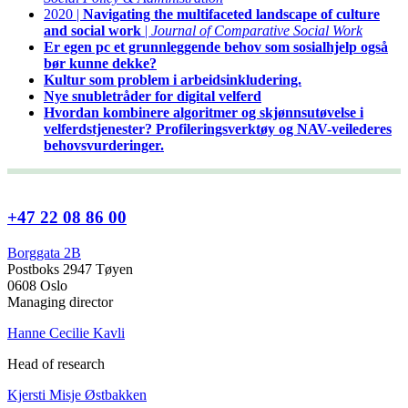
2020 |
Navigating the multifaceted landscape of culture
and social work
|
Journal of Comparative Social Work
Er egen pc et grunnleggende behov som sosialhjelp også
bør kunne dekke?
Kultur som problem i arbeidsinkludering.
Nye snubletråder for digital velferd
Hvordan kombinere algoritmer og skjønnsutøvelse i
velferdstjenester? Profileringsverktøy og NAV-veilederes
behovsvurderinger.
+47 22 08 86 00
Borggata 2B
Postboks 2947 Tøyen
0608 Oslo
Managing director
Hanne Cecilie Kavli
Head of research
Kjersti Misje Østbakken