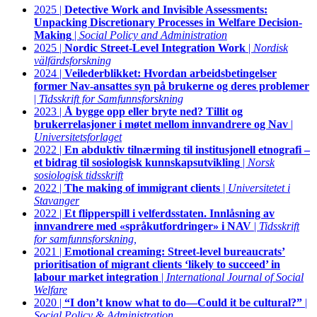
2025 |
Detective Work and Invisible Assessments:
Unpacking Discretionary Processes in Welfare Decision-
Making
|
Social Policy and Administration
2025 |
Nordic Street-Level Integration Work
|
Nordisk
välfärdsforskning
2024 |
Veilederblikket: Hvordan arbeidsbetingelser
former Nav-ansattes syn på brukerne og deres problemer
|
Tidsskrift for Samfunnsforskning
2023 |
Å bygge opp eller bryte ned? Tillit og
brukerrelasjoner i møtet mellom innvandrere og Nav
|
Universitetsforlaget
2022 |
En abduktiv tilnærming til institusjonell etnografi –
et bidrag til sosiologisk kunnskapsutvikling
|
Norsk
sosiologisk tidsskrift
2022 |
The making of immigrant clients
|
Universitetet i
Stavanger
2022 |
Et flipperspill i velferdsstaten. Innlåsning av
innvandrere med «språkutfordringer» i NAV
|
Tidsskrift
for samfunnsforskning,
2021 |
Emotional creaming: Street‐level bureaucrats’
prioritisation of migrant clients ‘likely to succeed’ in
labour market integration
|
International Journal of Social
Welfare
2020 |
“I don’t know what to do—Could it be cultural?”
|
Social Policy & Administration