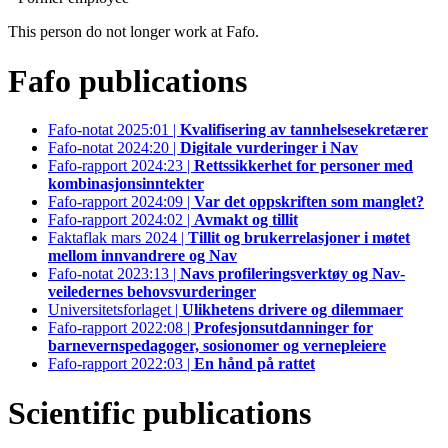
This person do not longer work at Fafo.
Fafo publications
Fafo-notat 2025:01 |
Kvalifisering av tannhelsesekretærer
Fafo-notat 2024:20 |
Digitale vurderinger i Nav
Fafo-rapport 2024:23 |
Rettssikkerhet for personer med
kombinasjonsinntekter
Fafo-rapport 2024:09 |
Var det oppskriften som manglet?
Fafo-rapport 2024:02 |
Avmakt og tillit
Faktaflak mars 2024 |
Tillit og brukerrelasjoner i møtet
mellom innvandrere og Nav
Fafo-notat 2023:13 |
Navs profileringsverktøy og Nav-
veiledernes behovsvurderinger
Universitetsforlaget |
Ulikhetens drivere og dilemmaer
Fafo-rapport 2022:08 |
Profesjonsutdanninger for
barnevernspedagoger, sosionomer og vernepleiere
Fafo-rapport 2022:03 |
En hånd på rattet
Scientific publications