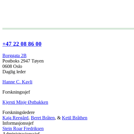
+47 22 08 86 00
Borggata 2B
Postboks 2947 Tøyen
0608 Oslo
Daglig leder
Hanne C. Kavli
Forskningssjef
Kjersti Misje Østbakken
Forskningsledere
Kaja Reegård
,
Beret Bråten
, &
Ketil Bråthen
Informasjonssjef
Stein Roar Fredriksen
Administrasjonssjef