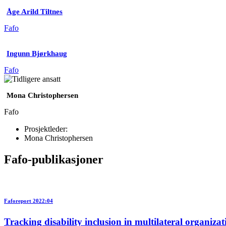
Åge Arild Tiltnes
Fafo
Ingunn Bjørkhaug
Fafo
Mona Christophersen
Fafo
Prosjektleder:
Mona Christophersen
Fafo-publikasjoner
Faforeport 2022:04
Tracking disability inclusion in multilateral organizat