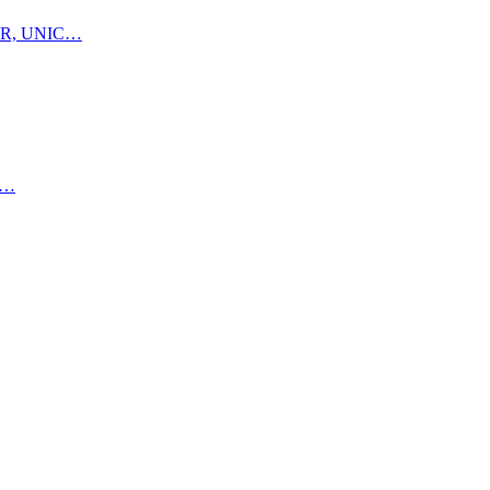
UNHCR, UNIC…
al…