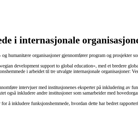
e i internasjonale organisasjon
ings- og humanitære organisasjoner gjennomfører program og prosjekter
egian development support to global education», med et bredere globalt 
nksjonshemmede i arbeidet til tre utvalgte internasjonale organisasjo
gjennomføre intervjuer med institusjonenes eksperter på inkludering av 
ktet også inkludere andre institusjoner som samarbeider med hovedor
er for å inkludere funksjonshemmede, hvordan dette har bedret rapporter