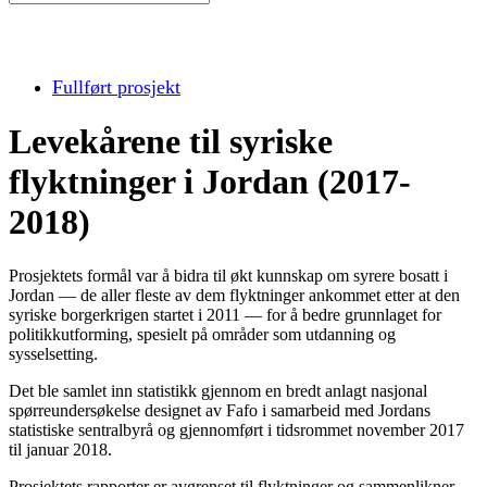
Fullført prosjekt
Levekårene til syriske
flyktninger i Jordan (2017-
2018)
Prosjektets formål var å bidra til økt kunnskap om syrere bosatt i
Jordan — de aller fleste av dem flyktninger ankommet etter at den
syriske borgerkrigen startet i 2011 — for å bedre grunnlaget for
politikkutforming, spesielt på områder som utdanning og
sysselsetting.
Det ble samlet inn statistikk gjennom en bredt anlagt nasjonal
spørreundersøkelse designet av Fafo i samarbeid med Jordans
statistiske sentralbyrå og gjennomført i tidsrommet november 2017
til januar 2018.
Prosjektets rapporter er avgrenset til flyktninger og sammenlikner