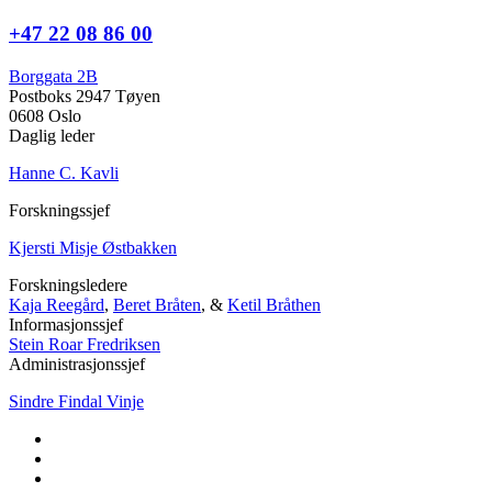
+47 22 08 86 00
Borggata 2B
Postboks 2947 Tøyen
0608 Oslo
Daglig leder
Hanne C. Kavli
Forskningssjef
Kjersti Misje Østbakken
Forskningsledere
Kaja Reegård
,
Beret Bråten
, &
Ketil Bråthen
Informasjonssjef
Stein Roar Fredriksen
Administrasjonssjef
Sindre Findal Vinje