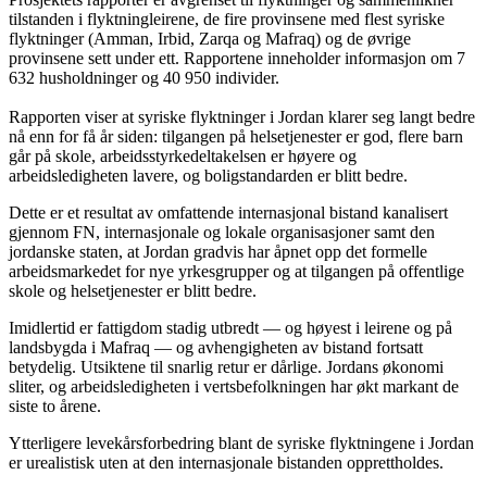
tilstanden i flyktningleirene, de fire provinsene med flest syriske
flyktninger (Amman, Irbid, Zarqa og Mafraq) og de øvrige
provinsene sett under ett. Rapportene inneholder informasjon om 7
632 husholdninger og 40 950 individer.
Rapporten viser at syriske flyktninger i Jordan klarer seg langt bedre
nå enn for få år siden: tilgangen på helsetjenester er god, flere barn
går på skole, arbeidsstyrkedeltakelsen er høyere og
arbeidsledigheten lavere, og boligstandarden er blitt bedre.
Dette er et resultat av omfattende internasjonal bistand kanalisert
gjennom FN, internasjonale og lokale organisasjoner samt den
jordanske staten, at Jordan gradvis har åpnet opp det formelle
arbeidsmarkedet for nye yrkesgrupper og at tilgangen på offentlige
skole og helsetjenester er blitt bedre.
Imidlertid er fattigdom stadig utbredt — og høyest i leirene og på
landsbygda i Mafraq — og avhengigheten av bistand fortsatt
betydelig. Utsiktene til snarlig retur er dårlige. Jordans økonomi
sliter, og arbeidsledigheten i vertsbefolkningen har økt markant de
siste to årene.
Ytterligere levekårsforbedring blant de syriske flyktningene i Jordan
er urealistisk uten at den internasjonale bistanden opprettholdes.