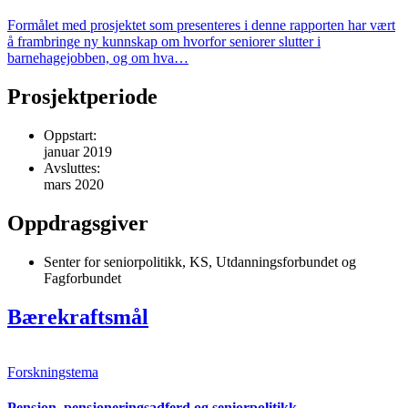
Formålet med prosjektet som presenteres i denne rapporten har vært
å frambringe ny kunnskap om hvorfor seniorer slutter i
barnehagejobben, og om hva…
Prosjektperiode
Oppstart:
januar 2019
Avsluttes:
mars 2020
Oppdragsgiver
Senter for seniorpolitikk, KS, Utdanningsforbundet og
Fagforbundet
Bærekraftsmål
Forskningstema
Pensjon, pensjoneringsadferd og seniorpolitikk