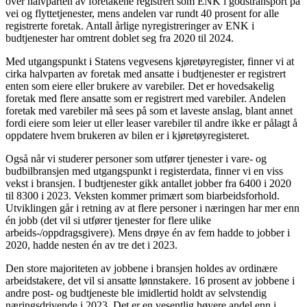
over halvparten av foretakene registrert som ENK i godstransport på
vei og flyttetjenester, mens andelen var rundt 40 prosent for alle
registrerte foretak. Antall årlige nyregistreringer av ENK i
budtjenester har omtrent doblet seg fra 2020 til 2024.
Med utgangspunkt i Statens vegvesens kjøretøyregister, finner vi at
cirka halvparten av foretak med ansatte i budtjenester er registrert
enten som eiere eller brukere av varebiler. Det er hovedsakelig
foretak med flere ansatte som er registrert med varebiler. Andelen
foretak med varebiler må sees på som et laveste anslag, blant annet
fordi eiere som leier ut eller leaser varebiler til andre ikke er pålagt å
oppdatere hvem brukeren av bilen er i kjøretøyregisteret.
Også når vi studerer personer som utfører tjenester i vare- og
budbilbransjen med utgangspunkt i registerdata, finner vi en viss
vekst i bransjen. I budtjenester gikk antallet jobber fra 6400 i 2020
til 8300 i 2023. Veksten kommer primært som biarbeidsforhold.
Utviklingen går i retning av at flere personer i næringen har mer enn
én jobb (det vil si utfører tjenester for flere ulike
arbeids-/oppdragsgivere). Mens drøye én av fem hadde to jobber i
2020, hadde nesten én av tre det i 2023.
Den store majoriteten av jobbene i bransjen holdes av ordinære
arbeidstakere, det vil si ansatte lønnstakere. 16 prosent av jobbene i
andre post- og budtjeneste ble imidlertid holdt av selvstendig
næringsdrivende i 2023. Det er en vesentlig høyere andel enn i