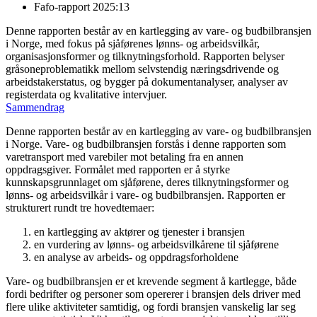
Fafo-rapport 2025:13
Denne rapporten består av en kartlegging av vare- og budbilbransjen
i Norge, med fokus på sjåførenes lønns- og arbeidsvilkår,
organisasjonsformer og tilknytningsforhold. Rapporten belyser
gråsoneproblematikk mellom selvstendig næringsdrivende og
arbeidstakerstatus, og bygger på dokumentanalyser, analyser av
registerdata og kvalitative intervjuer.
Sammendrag
Denne rapporten består av en kartlegging av vare- og budbilbransjen
i Norge. Vare- og budbilbransjen forstås i denne rapporten som
varetransport med varebiler mot betaling fra en annen
oppdragsgiver. Formålet med rapporten er å styrke
kunnskapsgrunnlaget om sjåførene, deres tilknytningsformer og
lønns- og arbeidsvilkår i vare- og budbilbransjen. Rapporten er
strukturert rundt tre hovedtemaer:
en kartlegging av aktører og tjenester i bransjen
en vurdering av lønns- og arbeidsvilkårene til sjåførene
en analyse av arbeids- og oppdragsforholdene
Vare- og budbilbransjen er et krevende segment å kartlegge, både
fordi bedrifter og personer som opererer i bransjen dels driver med
flere ulike aktiviteter samtidig, og fordi bransjen vanskelig lar seg