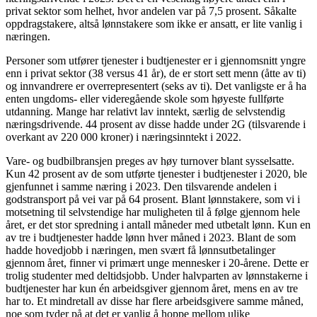
privat sektor som helhet, hvor andelen var på 7,5 prosent. Såkalte
oppdragstakere, altså lønnstakere som ikke er ansatt, er lite vanlig i
næringen.
Personer som utfører tjenester i budtjenester er i gjennomsnitt yngre
enn i privat sektor (38 versus 41 år), de er stort sett menn (åtte av ti)
og innvandrere er overrepresentert (seks av ti). Det vanligste er å ha
enten ungdoms- eller videregående skole som høyeste fullførte
utdanning. Mange har relativt lav inntekt, særlig de selvstendig
næringsdrivende. 44 prosent av disse hadde under 2G (tilsvarende i
overkant av 220 000 kroner) i næringsinntekt i 2022.
Vare- og budbilbransjen preges av høy turnover blant sysselsatte.
Kun 42 prosent av de som utførte tjenester i budtjenester i 2020, ble
gjenfunnet i samme næring i 2023. Den tilsvarende andelen i
godstransport på vei var på 64 prosent. Blant lønnstakere, som vi i
motsetning til selvstendige har muligheten til å følge gjennom hele
året, er det stor spredning i antall måneder med utbetalt lønn. Kun en
av tre i budtjenester hadde lønn hver måned i 2023. Blant de som
hadde hovedjobb i næringen, men svært få lønnsutbetalinger
gjennom året, finner vi primært unge mennesker i 20-årene. Dette er
trolig studenter med deltidsjobb. Under halvparten av lønnstakerne i
budtjenester har kun én arbeidsgiver gjennom året, mens en av tre
har to. Et mindretall av disse har flere arbeidsgivere samme måned,
noe som tyder på at det er vanlig å hoppe mellom ulike