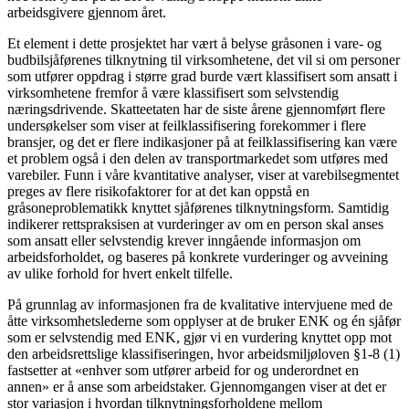
arbeidsgivere gjennom året.
Et element i dette prosjektet har vært å belyse gråsonen i vare- og
budbilsjåførenes tilknytning til virksomhetene, det vil si om personer
som utfører oppdrag i større grad burde vært klassifisert som ansatt i
virksomhetene fremfor å være klassifisert som selvstendig
næringsdrivende. Skatteetaten har de siste årene gjennomført flere
undersøkelser som viser at feilklassifisering forekommer i flere
bransjer, og det er flere indikasjoner på at feilklassifisering kan være
et problem også i den delen av transportmarkedet som utføres med
varebiler. Funn i våre kvantitative analyser, viser at varebilsegmentet
preges av flere risikofaktorer for at det kan oppstå en
gråsoneproblematikk knyttet sjåførenes tilknytningsform. Samtidig
indikerer rettspraksisen at vurderinger av om en person skal anses
som ansatt eller selvstendig krever inngående informasjon om
arbeidsforholdet, og baseres på konkrete vurderinger og avveining
av ulike forhold for hvert enkelt tilfelle.
På grunnlag av informasjonen fra de kvalitative intervjuene med de
åtte virksomhetslederne som opplyser at de bruker ENK og én sjåfør
som er selvstendig med ENK, gjør vi en vurdering knyttet opp mot
den arbeidsrettslige klassifiseringen, hvor arbeidsmiljøloven §1-8 (1)
fastsetter at «enhver som utfører arbeid for og underordnet en
annen» er å anse som arbeidstaker. Gjennomgangen viser at det er
stor variasjon i hvordan tilknytningsforholdene mellom