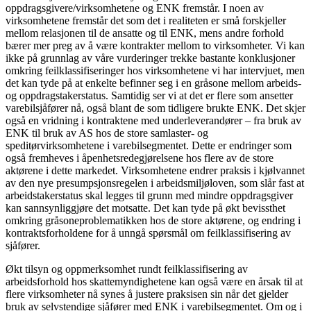
oppdragsgivere/virksomhetene og ENK fremstår. I noen av
virksomhetene fremstår det som det i realiteten er små forskjeller
mellom relasjonen til de ansatte og til ENK, mens andre forhold
bærer mer preg av å være kontrakter mellom to virksomheter. Vi kan
ikke på grunnlag av våre vurderinger trekke bastante konklusjoner
omkring feilklassifiseringer hos virksomhetene vi har intervjuet, men
det kan tyde på at enkelte befinner seg i en gråsone mellom arbeids-
og oppdragstakerstatus. Samtidig ser vi at det er flere som ansetter
varebilsjåfører nå, også blant de som tidligere brukte ENK. Det skjer
også en vridning i kontraktene med underleverandører – fra bruk av
ENK til bruk av AS hos de store samlaster- og
speditørvirksomhetene i varebilsegmentet. Dette er endringer som
også fremheves i åpenhetsredegjørelsene hos flere av de store
aktørene i dette markedet. Virksomhetene endrer praksis i kjølvannet
av den nye presumpsjonsregelen i arbeidsmiljøloven, som slår fast at
arbeidstakerstatus skal legges til grunn med mindre oppdragsgiver
kan sannsynliggjøre det motsatte. Det kan tyde på økt bevissthet
omkring gråsoneproblematikken hos de store aktørene, og endring i
kontraktsforholdene for å unngå spørsmål om feilklassifisering av
sjåfører.
Økt tilsyn og oppmerksomhet rundt feilklassifisering av
arbeidsforhold hos skattemyndighetene kan også være en årsak til at
flere virksomheter nå synes å justere praksisen sin når det gjelder
bruk av selvstendige sjåfører med ENK i varebilsegmentet. Om og i