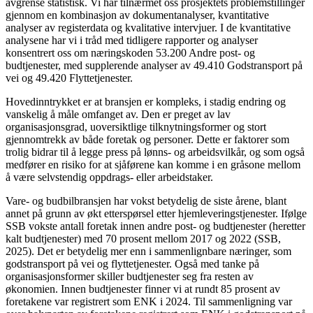
avgrense statistisk. Vi har tilnærmet oss prosjektets problemstillinger
gjennom en kombinasjon av dokumentanalyser, kvantitative
analyser av registerdata og kvalitative intervjuer. I de kvantitative
analysene har vi i tråd med tidligere rapporter og analyser
konsentrert oss om næringskoden 53.200 Andre post- og
budtjenester, med supplerende analyser av 49.410 Godstransport på
vei og 49.420 Flyttetjenester.
Hovedinntrykket er at bransjen er kompleks, i stadig endring og
vanskelig å måle omfanget av. Den er preget av lav
organisasjonsgrad, uoversiktlige tilknytningsformer og stort
gjennomtrekk av både foretak og personer. Dette er faktorer som
trolig bidrar til å legge press på lønns- og arbeidsvilkår, og som også
medfører en risiko for at sjåførene kan komme i en gråsone mellom
å være selvstendig oppdrags- eller arbeidstaker.
Vare- og budbilbransjen har vokst betydelig de siste årene, blant
annet på grunn av økt etterspørsel etter hjemleveringstjenester. Ifølge
SSB vokste antall foretak innen andre post- og budtjenester (heretter
kalt budtjenester) med 70 prosent mellom 2017 og 2022 (SSB,
2025). Det er betydelig mer enn i sammenlignbare næringer, som
godstransport på vei og flyttetjenester. Også med tanke på
organisasjonsformer skiller budtjenester seg fra resten av
økonomien. Innen budtjenester finner vi at rundt 85 prosent av
foretakene var registrert som ENK i 2024. Til sammenligning var