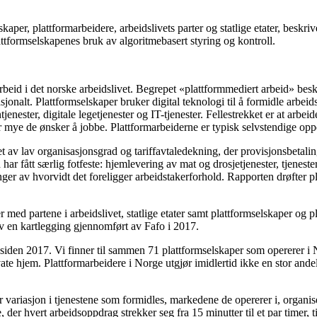
aper, plattformarbeidere, arbeidslivets parter og statlige etater, beskr
ttformselskapenes bruk av algoritmebasert styring og kontroll.
eid i det norske arbeidslivet. Begrepet «plattformmediert arbeid» beskriv
sjonalt. Plattformselskaper bruker digital teknologi til å formidle arbe
jenester, digitale legetjenester og IT-tjenester. Fellestrekket er at arbe
or mye de ønsker å jobbe. Plattformarbeiderne er typisk selvstendige oppd
get av lav organisasjonsgrad og tariffavtaledekning, der provisjonsbetalin
har fått særlig fotfeste: hjemlevering av mat og drosjetjenester, tjeneste
r av hvorvidt det foreligger arbeidstakerforhold. Rapporten drøfter pl
 med partene i arbeidslivet, statlige etater samt plattformselskaper og
av en kartlegging gjennomført av Fafo i 2017.
siden 2017. Vi finner til sammen 71 plattformselskaper som opererer i N
ivate hjem. Plattformarbeidere i Norge utgjør imidlertid ikke en stor an
r variasjon i tjenestene som formidles, markedene de opererer i, organi
der hvert arbeidsoppdrag strekker seg fra 15 minutter til et par timer, t