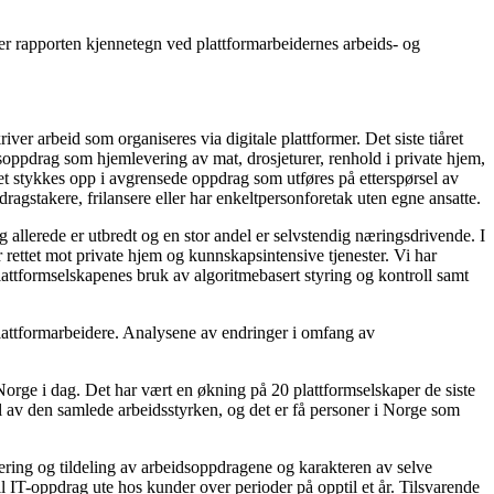
iver rapporten kjennetegn ved plattformarbeidernes arbeids- og
er arbeid som organiseres via digitale plattformer. Det siste tiåret
idsoppdrag som hjemlevering av mat, drosjeturer, renhold i private hjem,
idet stykkes opp i avgrensede oppdrag som utføres på etterspørsel av
ragstakere, frilansere eller har enkeltpersonforetak uten egne ansatte.
g allerede er utbredt og en stor andel er selvstendig næringsdrivende. I
r rettet mot private hjem og kunnskapsintensive tjenester. Vi har
attformselskapenes bruk av algoritmebasert styring og kontroll samt
 plattformarbeidere. Analysene av endringer i omfang av
orge i dag. Det har vært en økning på 20 plattformselskaper de siste
del av den samlede arbeidsstyrken, og det er få personer i Norge som
sering og tildeling av arbeidsoppdragene og karakteren av selve
il IT-oppdrag ute hos kunder over perioder på opptil et år. Tilsvarende