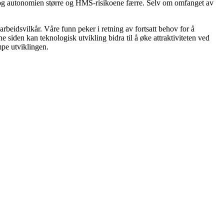
ten og autonomien større og HMS-risikoene færre. Selv om omfanget av
arbeidsvilkår. Våre funn peker i retning av fortsatt behov for å
iden kan teknologisk utvikling bidra til å øke attraktiviteten ved
mpe utviklingen.