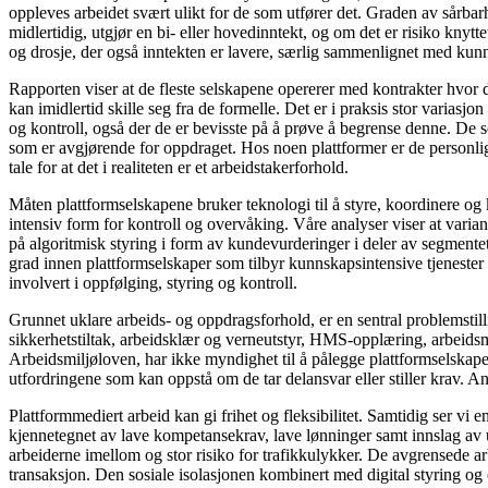
oppleves arbeidet svært ulikt for de som utfører det. Graden av sårbar
midlertidig, utgjør en bi- eller hovedinntekt, og om det er risiko knytt
og drosje, der også inntekten er lavere, særlig sammenlignet med kunns
Rapporten viser at de fleste selskapene opererer med kontrakter hvor de
kan imidlertid skille seg fra de formelle. Det er i praksis stor variasjo
og kontroll, også der de er bevisste på å prøve å begrense denne. De so
som er avgjørende for oppdraget. Hos noen plattformer er de personli
tale for at det i realiteten er et arbeidstakerforhold.
Måten plattformselskapene bruker teknologi til å styre, koordinere og
intensiv form for kontroll og overvåking. Våre analyser viser at varia
på algoritmisk styring i form av kundevurderinger i deler av segmentet
grad innen plattformselskaper som tilbyr kunnskapsintensive tjenester s
involvert i oppfølging, styring og kontroll.
Grunnet uklare arbeids- og oppdragsforhold, er en sentral problemsti
sikkerhetstiltak, arbeidsklær og verneutstyr, HMS-opplæring, arbeidsmilj
Arbeidsmiljøloven, har ikke myndighet til å pålegge plattformselskaper
utfordringene som kan oppstå om de tar delansvar eller stiller krav. An
Plattformmediert arbeid kan gi frihet og fleksibilitet. Samtidig ser vi
kjennetegnet av lave kompetansekrav, lave lønninger samt innslag av u
arbeiderne imellom og stor risiko for trafikkulykker. De avgrensede a
transaksjon. Den sosiale isolasjonen kombinert med digital styring og 