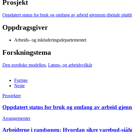
Prosjekt
Oppdatert status for bruk og omfang av arbeid gjennom digitale platt
Oppdragsgiver
Arbeids- og inkluderingsdepartementet
Forskningstema
Den nordiske modellen
,
Lønns- og arbeidsvilkår
Forrige
Neste
Prosjekter
Oppdatert status for bruk og omfang av arbeid gjenn
Arrangementer
Arbeiderne i randsonen: Hvordan sikre varebud-sjåfør