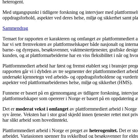
heterogent.
Med utgangspunkt i tidligere forskning og intervjuer med plattformselsk
oppdragsforhold, aspekter ved deres helse, miljø og sikkerhet samt pla
Sammendrag
Temaet for rapporten er karakteren og omfanget av plattformmediert arb
har vi sett fremveksten av plattformselskaper både nasjonalt og interna
barne- og dyrepass, besøksvenner, vaktmestertjenester, grafiske designt
kunden, og at plattformarbeiderne har en viss fleksibilitet i når og hv
Plattformmediert arbeid har først og fremst etablert seg i bransjer pre
rapporten går vi i dybden av tre segmenter der plattformmediert arbeid 
undersøkt kjennetegn ved arbeids- og oppdragsforholdene og vurderinge
aspekter ved plattformarbeidernes helse, miljø og sikkerhet (HMS).
Funnene er basert på en gjennomgang av tidligere forskning, intervjuer
plattformselskaper som opererer i Norge er basert på en oppdatering 
Det er
moderat vekst i omfanget
av plattformmediert arbeid i Norge 
syv årene. Veksten har i stor grad skjedd innen tjenester rettet mot pr
har slikt arbeid som hovedinntekt.
Plattformmediert arbeid i Norge er preget av
heterogenitet.
Det er sto
arbeidet. Variasjonen spenner fra sykkelbud og besøksvenner for eldre, 