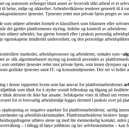
het og autonomi avhenger blant annet av hvorvidt slikt arbeid er et selv
et til helse, miljø og sikkerhet. Arbeidsvilkårene tenderer generelt til å
kapsintensive tjenester. Tjenester rettet mot private hjem preges av sto
 som utfører arbeidet formelt er klassifisert som frilansere eller selvs
n når det gjelder plattformenes styring, ledelse og kontroll av arbeiderne
m utfører arbeidet, har gjerne formelt eller i praksis personlig arbeids
ge egenskapene imidlertid underordnet, og den personlige arbeidsplikte
 kontrollere markeder, arbeidsprosesser og arbeiderne, omtales som «
alg
nter av slik algoritmebasert styring og kontroll anvendes av plattforms
 som omfatter tjenester rettet mot private hjem, som innen dyrepass og 
om grafiske tjenester samt IT- og konsulenttjenester. Der ser vi heller a
lling i denne rapporten hvem som har ansvar for plattformarbeidernes
ar
øtiltak som tiltak for å styrke sosialt fellesskap og tilgang på fasilite
 tiltak dersom de ikke har ansatte. Selskapene viser til tilbud om verne
svaret for et forsvarlig arbeidsmiljø legges dermed i praksis over på pla
 en opphopning av negative aspekter for plattformarbeiderne, særlig inne
seriøsitet og arbeidslivskriminalitet. Plattformarbeiderne beskrev lan
rbeidsoppdragene utføres alene og med lite menneskelig kontakt, siden 
overvåking – i tillegg til høye jobbkrav og lav selvbestemmelse – kan fo