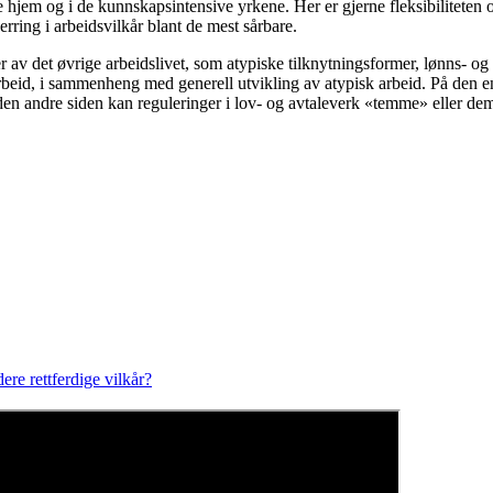
ate hjem og i de kunnskapsintensive yrkene. Her er gjerne fleksibilite
verring i arbeidsvilkår blant de mest sårbare.
r av det øvrige arbeidslivet, som atypiske tilknytningsformer, lønns- og 
d, i sammenheng med generell utvikling av atypisk arbeid. På den ene s
 den andre siden kan reguleringer i lov- og avtaleverk «temme» eller de
re rettferdige vilkår?