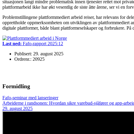
situasjonen langt mindre problematisk innen tjenester rettet mot priv
plattformarbeid ikke har økt vesentlig de siste åtte årene, ser vi en for
Problemstillingene plattformmediert arbeid reiser, har relevans for dele
opprettholde oppmerksomheten om utviklingen av plattformmediert arbei
digitale plattformer, både blant plattformeselskaper og forbrukere. På
Last ned:
Fafo-rapport 2025:12
Publisert: 29. august 2025
Ordrenr.: 20925
Formidling
Fafo-seminar med lanseringer
Arbeiderne i randsonen: Hvordan sikre varebud-sjåfører og app-arbeide
29. august 2025