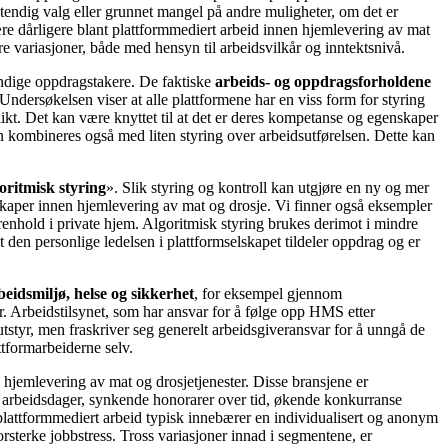
stendig valg eller grunnet mangel på andre muligheter, om det er
 være dårligere blant plattformmediert arbeid innen hjemlevering av mat
re variasjoner, både med hensyn til arbeidsvilkår og inntektsnivå.
tendige oppdragstakere. De faktiske
arbeids- og oppdragsforholdene
. Undersøkelsen viser at alle plattformene har en viss form for styring
plikt. Det kan være knyttet til at det er deres kompetanse og egenskaper
n kombineres også med liten styring over arbeidsutførelsen. Dette kan
oritmisk styring
». Slik styring og kontroll kan utgjøre en ny og mer
elskaper innen hjemlevering av mat og drosje. Vi finner også eksempler
renhold i private hjem. Algoritmisk styring brukes derimot i mindre
t den personlige ledelsen i plattformselskapet tildeler oppdrag og er
beidsmiljø, helse og sikkerhet
, for eksempel gjennom
ter. Arbeidstilsynet, som har ansvar for å følge opp HMS etter
utstyr, men fraskriver seg generelt arbeidsgiveransvar for å unngå de
ttformarbeiderne selv.
n hjemlevering av mat og drosjetjenester. Disse bransjene er
ge arbeidsdager, synkende honorarer over tid, økende konkurranse
plattformmediert arbeid typisk innebærer en individualisert og anonym
rsterke jobbstress. Tross variasjoner innad i segmentene, er