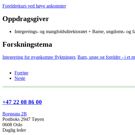
Foreldrekurs ved høye ankomster
Oppdragsgiver
Integrerings- og mangfoldsdirektoratet + Barne, ungdoms- og fa
Forskningstema
Integrering for nyankomne flyktninger
,
Barn, unge og foreldre - i et m
Forrige
Neste
+47 22 08 86 00
Borggata 2B
Postboks 2947 Tøyen
0608 Oslo
Daglig leder