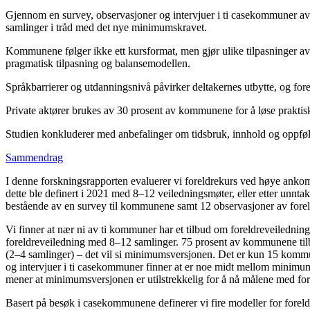
Gjennom en survey, observasjoner og intervjuer i ti casekommuner avde
samlinger i tråd med det nye minimumskravet.
Kommunene følger ikke ett kursformat, men gjør ulike tilpasninger av tid
pragmatisk tilpasning og balansemodellen.
Språkbarrierer og utdanningsnivå påvirker deltakernes utbytte, og fore
Private aktører brukes av 30 prosent av kommunene for å løse praktis
Studien konkluderer med anbefalinger om tidsbruk, innhold og oppfølg
Sammendrag
I denne forskningsrapporten evaluerer vi foreldrekurs ved høye ankom
dette ble definert i 2021 med 8–12 veiledningsmøter, eller etter unnt
bestående av en survey til kommunene samt 12 observasjoner av forel
Vi finner at nær ni av ti kommuner har et tilbud om foreldreveiledning
foreldreveiledning med 8–12 samlinger. 75 prosent av kommunene tilby
(2–4 samlinger) – det vil si minimumsversjonen. Det er kun 15 kommu
og intervjuer i ti casekommuner finner at er noe midt mellom minimum
mener at minimumsversjonen er utilstrekkelig for å nå målene med for
Basert på besøk i casekommunene definerer vi fire modeller for foreldr