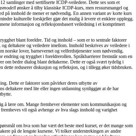
 samlinger med sertifiserte ICDP-veiledere. Dette ses som et
ngsmodell
ønsker å tilby klassiske ICDP-kurs, men ressursmangel og
 ned på innhold de mener er nødvendig. En annen variant av korte kurs
 mindre kulturelle forskjeller gjør det mulig å levere et enklere opplegg.
ne informasjon og refleksjonsbasert veiledning i et komprimert
rygghet blant foreldre. Tid og innhold – som er to sentrale faktorer
, og deltakere og veiledere imellom. Innhold beskrives av veiledere i
om norske lover, barnevernet og velferdstjenester som nødvendig.
 endring og trygghet i foreldrerollen. Språkbarrierer fremstår som en
r om bedre dialog blant deltakerne. Dette er også svært tydelig i
dette reduserer diskusjon og refleksjon, og i tillegg øker tidsbruken.
ning. Dette er faktorer som påvirker deres utbytte av
s deltakere med lite eller ingen utdanning synliggjør at de har
tbytte.
ært viktig å lære om. Mange fremhever elementer som kommunikasjon og
om fremheves vil også avhenge av hva slags innhold og varighet
å spørsmål om hva som har vært det beste med kurset, er det mange som
takere på de lengste kursene. Vi tolker understrekingen av andre