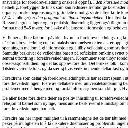
ansvarlige for foreldreveiledning ønsker å oppnå). I
den
klassiske mod
helhetlig, forebyggende tiltak som kan redusere fremtidige kostnad
organisatoriske begrensninger gjør dette umulig, så de tilbyr korte k
(2–4 samlinger) er
den pragmatiske tilpasningsmodellen
. De tilbyr ko
Ressursbegrensninger og en praktisk tilnærming ligger også til grunn fo
format med 5–6 møter, for å søke å balansere informasjon og behovet 
Vi finner at flere faktorer påvirker hvordan foreldreveilednings- og ku
når foreldreveiledning etter unntaksbestemmelsen er tema – er opplagt 
spenningen mellom å gi informasjon og å tilby veiledning som styrker
Samtidig beskriver de veiledning basert på refleksjon omkring synet p
sentral utfordring i foreldreveiledningen. Kommuner som tilbyr foreld
observasjonsstudien, og det tas opp av foreldre. Det brukes tolk i ko
Tilstedeværende tolk, og da særlig hvis vedkommende deltar fast og b
Foreldrene som deltar på foreldreveiledning/kurs har et stort spenn i u
foreldreveiledningen. Flere av deltakere med universitetsutdanning bes
problemer med å henge med og forstå informasjonen som blir gitt. Hvor 
De aller fleste foreldrene deler en positiv innstilling til foreldreve
relasjon til barnet som nyttige, mens andre beskriver at kunnskap om l
foreldreveiledningen har hatt.
Foreldre har her ingen mulighet til å sammenligne det de har fått med
peker på muligheten til å få diskutere dilemmaer og problemstillinger 