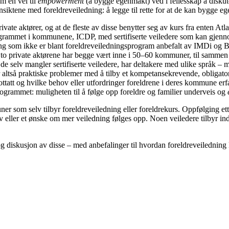
m en vei til
empowerment
(å bygge egenmakt) ved i fellesskap å diskut
ensiktene med foreldreveiledning: å legge til rette for at de kan bygge e
vate aktører, og at de fleste av disse benytter seg av kurs fra enten A
programmet i kommunene, ICDP, med sertifiserte veiledere som kan gjen
ing som ikke er blant foreldreveiledningsprogram anbefalt av IMDi og 
e to private aktørene har begge vært inne i 50–60 kommuner, til sammen
 de selv mangler sertifiserte veiledere, har deltakere med ulike språk – 
ltså praktiske problemer med å tilby et kompetansekrevende, obligator
tatt og hvilke behov eller utfordringer foreldrene i deres kommune erfare
grammet: muligheten til å følge opp foreldre og familier underveis og
r som selv tilbyr foreldreveiledning eller foreldrekurs. Oppfølging et
v eller et ønske om mer veiledning følges opp. Noen veiledere tilbyr indiv
g diskusjon av disse – med anbefalinger til hvordan foreldreveiledning ka