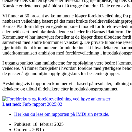
deltakere dels som en søken etter fellesskap og hjemfølelse, og dels so
Kanskje er dette med på å bidra til å trygge foreldre. Dette er en av h
Vi finner at 30 prosent av kommunene kjøper foreldreveiledning fra pri
nettbasert veiledning basert på det mest brukte foreldreveilednings
Barnas Plattform tilbyr en egenkomponert modell for foreldreveiledn
eller nettbasert med ukrainsktalende veileder fra Barnas Plattform. D
Kommuner vi har intervjuet forteller at de kjøper disse tilbudene fordi
samarbeid med andre kommuner vanskelig. De private tilbudene løser a
gjør imidlertid at kommunene får mindre innsikt i hva deltakere har mot
underkommunisert ambisjon med foreldreveiledning i introduksjonspro
I utgangspunktet kan mulighetene for oppfølging være bedre i kommune
veiledere. Vi finner forskjeller i hvordan foreldre med ytterligere beho
de ønsker å gjennomføre oppfølgingskurs for bestemte grupper.
Avslutningsvis i rapporten kommer vi – basert på resultater, tolkning o
deltakere og tilbud til deltakere etter introduksjonsprogrammet.
Last ned:
Fafo-rapport 2025:02
Her kan du lese om rapporten på IMDi sin nettside.
Publisert: 18. februar 2025
Ordrenr.: 20915