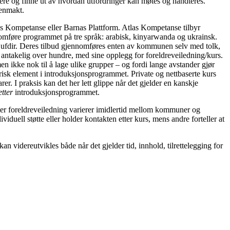
ere og finne ut av hvordan utfordringer kan møtes og håndteres.
genmakt.
tlas Kompetanse eller Barnas Plattform. Atlas Kompetanse tilbyr
nomføre programmet på tre språk: arabisk, kinyarwanda og ukrainsk.
Bufdir. Deres tilbud gjennomføres enten av kommunen selv med tolk,
 antakelig over hundre, med sine opplegg for foreldreveiledning/kurs.
men ikke nok til å lage ulike grupper – og fordi lange avstander gjør
isk element i introduksjonsprogrammet. Private og nettbaserte kurs
r. I praksis kan det her lett glippe når det gjelder en kanskje
etter
introduksjonsprogrammet.
ter foreldreveiledning varierer imidlertid mellom kommuner og
iduell støtte eller holder kontakten etter kurs, mens andre forteller at
n videreutvikles både når det gjelder tid, innhold, tilrettelegging for