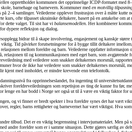
ellen
opprettholder kommunen det opprinnelige ICDP-formatet med 8–12
er i skole, barnehage og barnevern. Kommuner med
en
motvillig tilpasni
urs på 2–4 samlinger. Veilederne opplever frustrasjon over å måtte kutte
rte kurs, ofte tilpasset ukrainske deltakere, basert på en antakelse om at
r dette valget. Til sist har vi
balansemodellen.
Her kombinerer kommune
for dypere refleksjon og dialog.
rsopplegg bidrar til å skape involvering, engasjement og kanskje større t
viktig. Tid påvirker forutsetningene for å bygge tillit deltakere imellom
 relasjonen mellom foreldre og barn. Veilederne oppfatter informasjon 
å, relasjonen til og kommunikasjonen med eget barn, som avgjørende for
reveiledning med veiledere som snakker deltakernes morsmål, rapportere
mmuner hvor de ikke har veiledere som snakker deltakernes morsmål, men 
lir kjent med innholdet, er mindre krevende enn telefontolk.
tdanningsnivå fra opprinnelseslandet, fra ingenting til universitetsutdan
kriver foreldreveiledningen som repetisjon av ting de kunne fra før, men
lenge en har bodd i Norge ser også ut til å være en viktig faktor for u
iledningen, og vi finner er bredt spekter i hva foreldre synes det har v
over, regler, barns rettigheter og barnevernet har vært viktigst. Hva s
 andre tilbud. Det er en viktig begrensning i intervjumaterialet. Men p
med andre foreldre som er i samme situasjon. Dette gjøres særlig av del