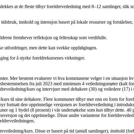
kkes at de fleste tilbyr foreldreveiledning med 8–12 samlinger, slik so
sbruk, innhold og intensjon basert på lokale ressurser og forståelser, og
ldrene fremhever refleksjon og fellesskap som verdifulle.
ke utfordringer, men dette kan svekke oppfølgingen.
ing for å styrke foreldrekursenes virkninger.
ster. Mer bestemt evaluerer vi hva kommunene velger i en situasjon hvo
aksbestemmelsen fra juli 2023 med minimum 4 veiledningsmøter (kalt for
dreveiledning/kurs og intervjuer med deltakere (30) og veiledere (17) 
/kurs til sine deltakere. Flere kommuner tilbyr mer enn en form for fore
r fortsatt den opprinnelige versjonen av foreldreveiledning i introdu
ner og 1 bydel (8 prosent) i vår undersøkelse som
kun
tilbyr dette. 40
sversjon og det opprinnelige. Disse andre variantene for foreldreveil
eldreveiledningen.
eveiledning/kurs. Disse er basert på tid (antall samlinger), innhold (f