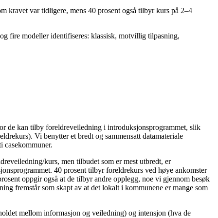
m kravet var tidligere, mens 40 prosent også tilbyr kurs på 2–4
 fire modeller identifiseres: klassisk, motvillig tilpasning,
r de kan tilby foreldreveiledning i introduksjonsprogrammet, slik
eldrekurs). Vi benytter et bredt og sammensatt datamateriale
i ti casekommuner.
ldreveiledning/kurs, men tilbudet som er mest utbredt, er
ksjonsprogrammet. 40 prosent tilbyr foreldrekurs ved høye ankomster
 prosent oppgir også at de tilbyr andre opplegg, noe vi gjennom besøk
edning fremstår som skapt av at det lokalt i kommunene er mange som
orholdet mellom informasjon og veiledning) og intensjon (hva de