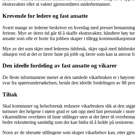
ekstravakter eller at vakter gjennomføres underbemannet.
Krevende for ledere og fast ansatte
Svært mange av lederne beskriver en hverdag med presset bemanning, 
feriene. Mye av deres tid går til å skaffe ekstravakter, håndtere høy t
ansatte som ofte er borte fra jobben skaper i tillegg kommunikasjonsut
Mye av det som skjer med lederens tidsbruk, skjer også med tidsbruken 
slitasjen ved at det er færre faste på jobb og færre som kan ta ansvar 
Den ideelle fordeling av fast ansatte og vikarer
De fleste informantene mener at den samlede vikarbruken er i høyeste l
svar fra spørreundersøkelsen, består den ideelle fordelingen av 88 prose
Tiltak
Skal kommuner og helseforetak redusere vikarbruken slik at den utgjør
turnuser der helgene i større grad er satt opp med fast personale i sto
vikarmidlene overføres til faste stillinger uten at det fører til overbe
bedre rekruttering samtidig som det kan bidra til å holde på seniorene.
Noen av de ubesatte stillingene som skaper vikarbehov kan, etter gj