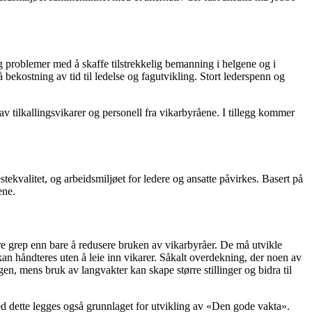
 problemer med å skaffe tilstrekkelig bemanning i helgene og i
 bekostning av tid til ledelse og fagutvikling. Stort lederspenn og
av tilkallingsvikarer og personell fra vikarbyråene. I tillegg kommer
tekvalitet, og arbeidsmiljøet for ledere og ansatte påvirkes. Basert på
ene.
re grep enn bare å redusere bruken av vikarbyråer. De må utvikle
 kan håndteres uten å leie inn vikarer. Såkalt overdekning, der noen av
gen, mens bruk av langvakter kan skape større stillinger og bidra til
d dette legges også grunnlaget for utvikling av «Den gode vakta».