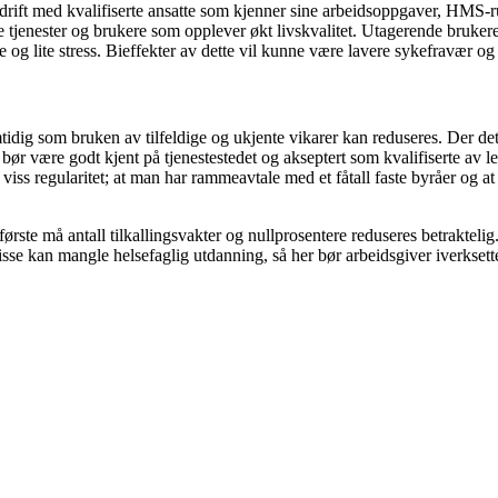
rift med kvalifiserte ansatte som kjenner sine arbeidsoppgaver, HMS-rut
de tjenester og brukere som opplever økt livskvalitet. Utagerende bruker
te og lite stress. Bieffekter av dette vil kunne være lavere sykefravær og
ig som bruken av tilfeldige og ukjente vikarer kan reduseres. Der det er
ør være godt kjent på tjenestestedet og akseptert som kvalifiserte av led
viss regularitet; at man har rammeavtale med et fåtall faste byråer og at 
første må antall tilkallingsvakter og nullprosentere reduseres betraktelig
 disse kan mangle helsefaglig utdanning, så her bør arbeidsgiver iverkse