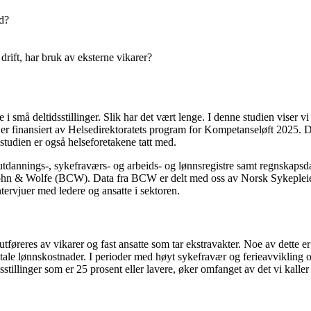
ed?
 drift, har bruk av eksterne vikarer?
 i små deltidsstillinger. Slik har det vært lenge. I denne studien viser
tet er finansiert av Helsedirektoratets program for Kompetanseløft 2025.
tudien er også helseforetakene tatt med.
e utdannings‑, sykefraværs- og arbeids- og lønnsregistre samt regnskap
n & Wolfe (BCW). Data fra BCW er delt med oss av Norsk Sykepleierfor
ntervjuer med ledere og ansatte i sektoren.
tføreres av vikarer og fast ansatte som tar ekstravakter. Noe av dette e
totale lønnskostnader. I perioder med høyt sykefravær og ferieavvikling 
sstillinger som er 25 prosent eller lavere, øker omfanget av det vi kaller 