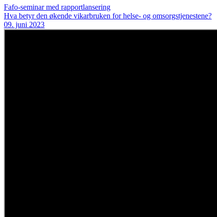
Fafo-seminar med rapportlansering
Hva betyr den økende vikarbruken for helse- og omsorgstjenestene?
09. juni 2023