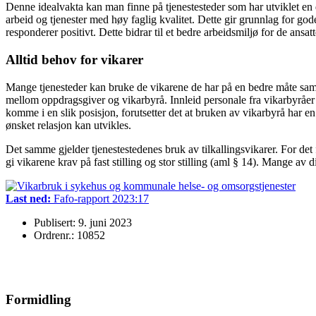
Denne idealvakta kan man finne på tjenestesteder som har utviklet en d
arbeid og tjenester med høy faglig kvalitet. Dette gir grunnlag for go
responderer positivt. Dette bidrar til et bedre arbeidsmiljø for de ansat
Alltid behov for vikarer
Mange tjenesteder kan bruke de vikarene de har på en bedre måte samtid
mellom oppdragsgiver og vikarbyrå. Innleid personale fra vikarbyråer b
komme i en slik posisjon, forutsetter det at bruken av vikarbyrå har en 
ønsket relasjon kan utvikles.
Det samme gjelder tjenestestedenes bruk av tilkallingsvikarer. For det 
gi vikarene krav på fast stilling og stor stilling (aml § 14). Mange av
Last ned:
Fafo-rapport 2023:17
Publisert: 9. juni 2023
Ordrenr.: 10852
Formidling