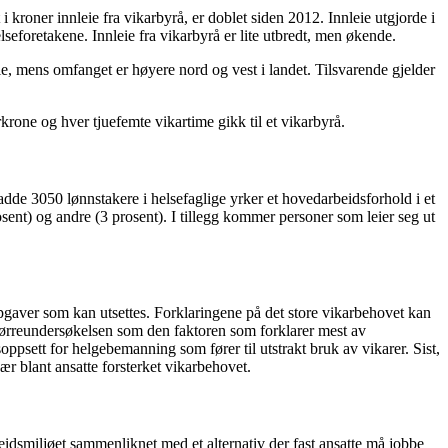
kroner innleie fra vikarbyrå, er doblet siden 2012. Innleie utgjorde i
eforetakene. Innleie fra vikarbyrå er lite utbredt, men økende.
eie, mens omfanget er høyere nord og vest i landet. Tilsvarende gjelder
krone og hver tjuefemte vikartime gikk til et vikarbyrå.
 hadde 3050 lønnstakere i helsefaglige yrker et hovedarbeidsforhold i et
rosent) og andre (3 prosent). I tillegg kommer personer som leier seg ut
 oppgaver som kan utsettes. Forklaringene på det store vikarbehovet kan
 spørreundersøkelsen som den faktoren som forklarer mest av
psett for helgebemanning som fører til utstrakt bruk av vikarer. Sist,
r blant ansatte forsterket vikarbehovet.
rbeidsmiljøet sammenliknet med et alternativ der fast ansatte må jobbe