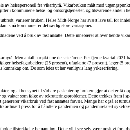
e av helsepersonell fra vikarbyrå. Vikarbruken målt med utgangspunkt i 
ter i kommunene helse- og omsorgstjenester, og tilsvarende andel i hels
e utbredt, varierer bruken. Helse Midt-Norge har svært lave tall for innl
 Blant små kommuner er det særlig store variasjoner.
nadene ved å bruk av fast ansatte. Dette innebærer at hver tiende vikar
vikarbyrå. Men antall har økt noe de siste årene. Per fjerde kvartal 2021
 følger helsefagarbeidere (25 prosent), ufaglærte (7 prosent), leger (5 p
is kunnskap om. De som leies ut har vanligvis lang yrkeserfaring.
vakter, og at hensynet til sårbare pasienter og brukere gjør at det er få
ger og vakter som følge av rekrutteringsproblemer. Dette trekkes fram i
enererer vikarbruk ved fast ansattes fravær. Mange har også et turnusop
straordinært press for å håndtere pandemien og pandemirelatert sykefravæ
ttholde tilstrekkelig bemanning. Dette vil i seg selv være positivt for a