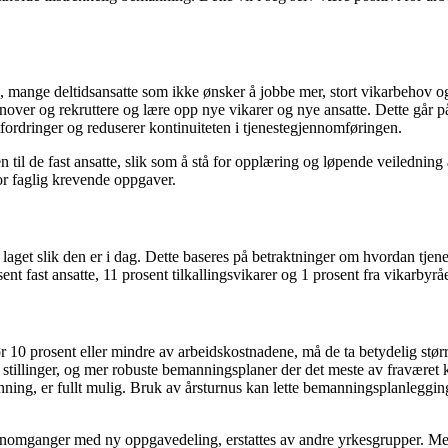
mange deltidsansatte som ikke ønsker å jobbe mer, stort vikarbehov og
urnover og rekruttere og lære opp nye vikarer og nye ansatte. Dette går på
fordringer og reduserer kontinuiteten i tjenestegjennomføringen.
til de fast ansatte, slik som å stå for opplæring og løpende veiledning 
for faglig krevende oppgaver.
aget slik den er i dag. Dette baseres på betraktninger om hvordan tjenes
nt fast ansatte, 11 prosent tilkallingsvikarer og 1 prosent fra vikarbyrå
 10 prosent eller mindre av arbeidskostnadene, må de ta betydelig stør
re stillinger, og mer robuste bemanningsplaner der det meste av fraværet
manning, er fullt mulig. Bruk av årsturnus kan lette bemanningsplanleggin
ennomganger med ny oppgavedeling, erstattes av andre yrkesgrupper. Me