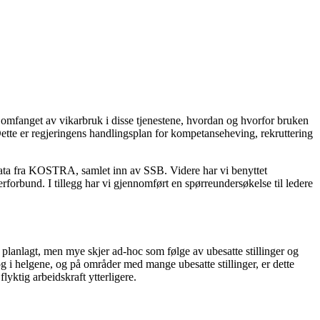
 vi omfanget av vikarbruk i disse tjenestene, hvordan og hvorfor bruken
 Dette er regjeringens handlingsplan for kompetanseheving, rekruttering
sdata fra KOSTRA, samlet inn av SSB. Videre har vi benyttet
bund. I tillegg har vi gjennomført en spørreundersøkelse til ledere
r planlagt, men mye skjer ad-hoc som følge av ubesatte stillinger og
og i helgene, og på områder med mange ubesatte stillinger, er dette
flyktig arbeidskraft ytterligere.