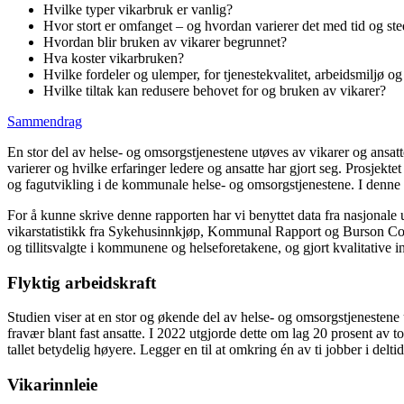
Hvilke typer vikarbruk er vanlig?
Hvor stort er omfanget – og hvordan varierer det med tid og st
Hvordan blir bruken av vikarer begrunnet?
Hva koster vikarbruken?
Hvilke fordeler og ulemper, for tjenestekvalitet, arbeidsmiljø og
Hvilke tiltak kan redusere behovet for og bruken av vikarer?
Sammendrag
En stor del av helse- og omsorgstjenestene utøves av vikarer og ansatte
varierer og hvilke erfaringer ledere og ansatte har gjort seg. Prosjek
og fagutvikling i de kommunale helse- og omsorgstjenestene. I denne s
For å kunne skrive denne rapporten har vi benyttet data fra nasjonal
vikarstatistikk fra Sykehusinnkjøp, Kommunal Rapport og Burson Coh
og tillitsvalgte i kommunene og helseforetakene, og gjort kvalitative i
Flyktig arbeidskraft
Studien viser at en stor og økende del av helse- og omsorgstjenestene u
fravær blant fast ansatte. I 2022 utgjorde dette om lag 20 prosent av 
tallet betydelig høyere. Legger en til at omkring én av ti jobber i deltid
Vikarinnleie