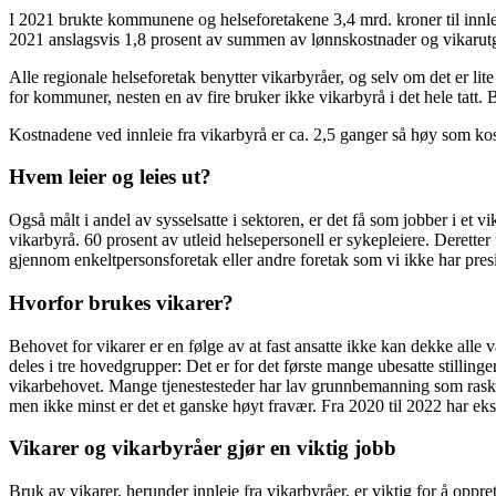
I 2021 brukte kommunene og helseforetakene 3,4 mrd. kroner til innlei
2021 anslagsvis 1,8 prosent av summen av lønnskostnader og vikarutgif
Alle regionale helseforetak benytter vikarbyråer, og selv om det er lit
for kommuner, nesten en av fire bruker ikke vikarbyrå i det hele tatt.
Kostnadene ved innleie fra vikarbyrå er ca. 2,5 ganger så høy som kost
Hvem leier og leies ut?
Også målt i andel av sysselsatte i sektoren, er det få som jobber i et 
vikarbyrå. 60 prosent av utleid helsepersonell er sykepleiere. Deretter
gjennom enkeltpersonsforetak eller andre foretak som vi ikke har pres
Hvorfor brukes vikarer?
Behovet for vikarer er en følge av at fast ansatte ikke kan dekke alle 
deles i tre hovedgrupper: Det er for det første mange ubesatte stillin
vikarbehovet. Mange tjenestesteder har lav grunnbemanning som raskt g
men ikke minst er det et ganske høyt fravær. Fra 2020 til 2022 har ek
Vikarer og vikarbyråer gjør en viktig jobb
Bruk av vikarer, herunder innleie fra vikarbyråer, er viktig for å oppre