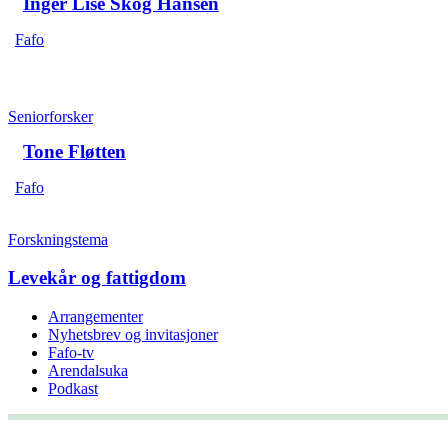
Inger Lise Skog Hansen
Fafo
Seniorforsker
Tone Fløtten
Fafo
Forskningstema
Levekår og fattigdom
Arrangementer
Nyhetsbrev og invitasjoner
Fafo-tv
Arendalsuka
Podkast