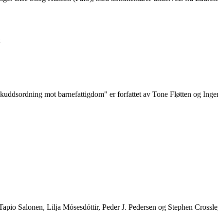
ilskuddsordning mot barnefattigdom" er forfattet av Tone Fløtten og In
apio Salonen, Lilja Mósesdóttir, Peder J. Pedersen og Stephen Crossl