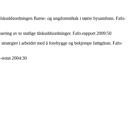
tilskuddsordningen Barne- og ungdomstiltak i større bysamfunn. Fafo-
luering av to statlige tilskuddsordninger. Fafo-rapport 2009:50
rategier i arbeidet med å forebygge og bekjempe fattigdom. Fafo-
o-notat 2004:30