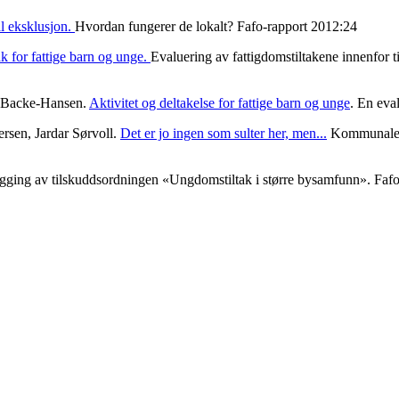
al eksklusjon.
Hvordan fungerer de lokalt? Fafo-rapport 2012:24
ak for fattige barn og unge.
Evaluering av fattigdomstiltakene innenfor 
h Backe-Hansen.
Aktivitet og deltakelse for fattige barn og unge
. En eva
rsen, Jardar Sørvoll.
Det er jo ingen som sulter her, men...
Kommunale st
egging av tilskuddsordningen «Ungdomstiltak i større bysamfunn». Faf