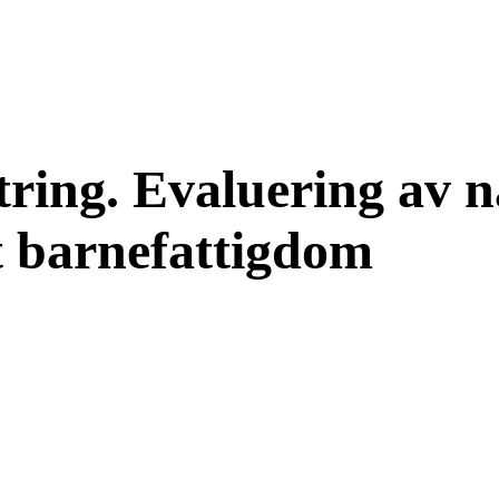
string. Evaluering av 
t barnefattigdom