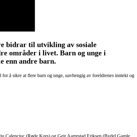
 bidrar til utvikling av sosiale
dre områder i livet. Barn og unge i
rie enn andre barn.
 for å sikre at flere barn og unge, uavhengig av foreldrenes inntekt og
entiu Calenciuc (Røde Kors) og Geir Aarrestad Eriksen (Bydel Gamle