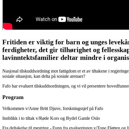
Fritiden er viktig for barn og unges levekå
ferdigheter, det gir tilhørighet og fellessk
lavinntektsfamilier deltar mindre i organis
Nasjonal tilskuddsordning mot fattigdom er et av tiltakene i regjeringe
sosiale situasjon, kan delta på sosiale arenaer?
Fafo har evaluert tilskuddsordningen, og vi vil presentere hovedfunne
Program
Velkommen v/Anne Britt Djuve, forskningssjef på Fafo
Innblikk i to tiltak v/Røde Kors og Bydel Gamle Oslo
Fra deltakelse til mestring - Funn fra evalueringen v/Tone Fløtten 