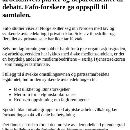
debatt. Fafo-forskere ga oppspill til
samtalen.
Fafo-studier viser at Norge skiller seg ut i Norden med lav og
synkende avtaledekning i privat sektor. Seks av ti bedrifter og
flertallet av privatansatte har ikke tariffavtale.
Selv om fagforeningene jobber hardt for å øke organisasjonsgraden,
og arbeidsgiversiden har lykkes med å øke medlemsandelen, er det
en betydelig andel av medlemsbedriftene – særlig i tjenestesektoren
–som mangler tariffavtale.
I tillegg til å svekke omstillingsevnen og partssamarbeidets
legitimitet, bidrar den synkende avtaledekningen til:
Økt ulikhet og lønnsforskjeller
Mer rom for lavlønnskonkurranse
Redusert oppslutning om fagforeningene
Spesielt blant utsatte grupper med atypiske arbeidsvilkår og lav
forhandlingsmakt vil dette ha betydning.
Det finnes en risiko for at den norske avtalemodellen i økende grad
blir et kollektiv gode forbeholdt en kjerne av ressurssterke