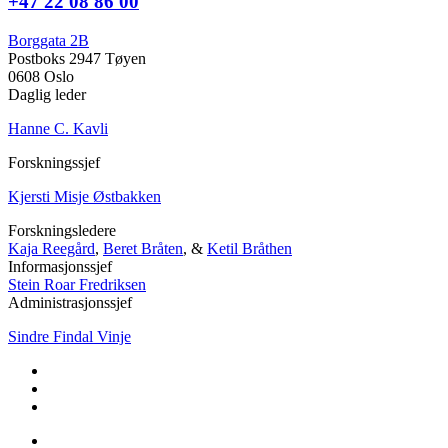
+47 22 08 86 00
Borggata 2B
Postboks 2947 Tøyen
0608 Oslo
Daglig leder
Hanne C. Kavli
Forskningssjef
Kjersti Misje Østbakken
Forskningsledere
Kaja Reegård
,
Beret Bråten
, &
Ketil Bråthen
Informasjonssjef
Stein Roar Fredriksen
Administrasjonssjef
Sindre Findal Vinje