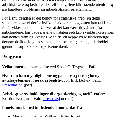
arbeidstakere og bedrifter. Da vil stadig flere blir stående utenfor og
må håndtere problemer på arbeidsplassen på egenhånd.
For å snu trenden er det behov for strategiske grep. På dette
seminaret spør vi derfor hvilke tiltak partene og staten kan ta i bruk
for å lykkes med dette. Utover at det kan være ting å lære fra
nabolandene, har både partene og staten redskap i verktøykassa som
kan hentes fram og kvesses. Men de vil neppe være tilstrekkelige
dersom de ikke knyttes sammen i en helhetlig strategi, utarbeidet
gjennom forpliktende trepartssamarbeid.
Program
Velkommen
og møteledelse ved Sissel C. Trygstad, Fafo
Hvordan kan myndighetene og partene styrke og fornye
avtalesystemene i norsk arbeidsliv
: Jon Erik Dølvik, Fafo.
Presentasjon
(pdf)
Arbeidsgiveres holdninger til organisering og tariffavtaler:
Kristine Nergaard, Fafo.
Presentasj
on (pdf)
Panelsamtale med innledende kommentar fra:
Maria Schumacher Walberg, Arbeids- og