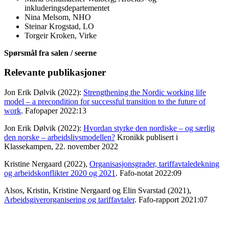
inkluderingsdepartementet
Nina Melsom, NHO
Steinar Krogstad, LO
Torgeir Kroken, Virke
Spørsmål fra salen / seerne
Relevante publikasjoner
Jon Erik Dølvik (2022):
Strengthening the Nordic working life
model – a precondition for successful transition to the future of
work
. Fafopaper 2022:13
Jon Erik Dølvik (2022):
Hvordan styrke den nordiske – og særlig
den norske – arbeidslivsmodellen?
Kronikk publisert i
Klassekampen, 22. november 2022
Kristine Nergaard (2022),
Organisasjonsgrader, tariffavtaledekning
og arbeidskonflikter 2020 og 2021
. Fafo-notat 2022:09
Alsos, Kristin, Kristine Nergaard og Elin Svarstad (2021),
Arbeidsgiverorganisering og tariffavtaler
. Fafo-rapport 2021:07