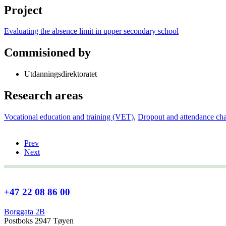
Project
Evaluating the absence limit in upper secondary school
Commisioned by
Utdanningsdirektoratet
Research areas
Vocational education and training (VET)
,
Dropout and attendance cha
Prev
Next
+47 22 08 86 00
Borggata 2B
Postboks 2947 Tøyen