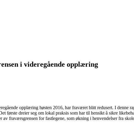
rensen i videregående opplæring
eregående opplæring høsten 2016, har fraværet blitt redusert. I denne 
Det første dreier seg om lokal praksis som har til hensikt å sikre likebeha
nser av fraværsgrensen for fastlegene, som økning i henvendelser fra sk