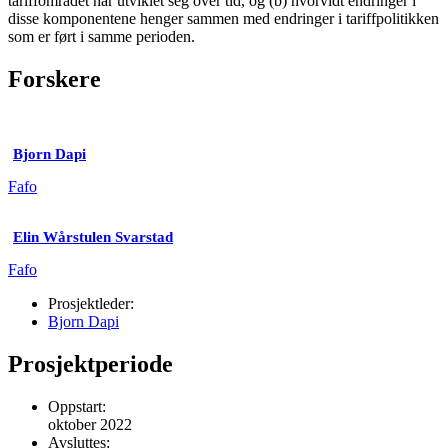
tariffområdet har utviklet seg over tid, og (b) hvorvidt endringer i
disse komponentene henger sammen med endringer i tariffpolitikken
som er ført i samme perioden.
Forskere
Bjorn Dapi
Fafo
Elin Wårstulen Svarstad
Fafo
Prosjektleder:
Bjorn Dapi
Prosjektperiode
Oppstart:
oktober 2022
Avsluttes: