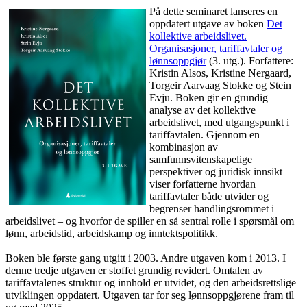
På dette seminaret lanseres en
oppdatert utgave av boken
Det
kollektive arbeidslivet.
Organisasjoner, tariffavtaler og
lønnsoppgjør
(3. utg.). Forfattere:
Kristin Alsos, Kristine Nergaard,
Torgeir Aarvaag Stokke og Stein
Evju. Boken gir en grundig
analyse av det kollektive
arbeidslivet, med utgangspunkt i
tariffavtalen. Gjennom en
kombinasjon av
samfunnsvitenskapelige
perspektiver og juridisk innsikt
viser forfatterne hvordan
tariffavtaler både utvider og
begrenser handlingsrommet i
arbeidslivet – og hvorfor de spiller en så sentral rolle i spørsmål om
lønn, arbeidstid, arbeidskamp og inntektspolitikk.
Boken ble første gang utgitt i 2003. Andre utgaven kom i 2013. I
denne tredje utgaven er stoffet grundig revidert. Omtalen av
tariffavtalenes struktur og innhold er utvidet, og den arbeidsrettslige
utviklingen oppdatert. Utgaven tar for seg lønnsoppgjørene fram til