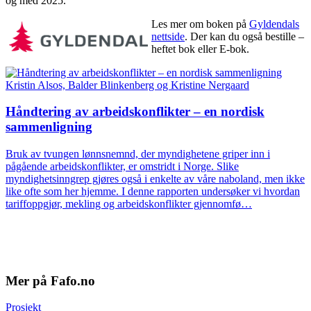
og med 2025.
Les mer om boken på
Gyldendals
nettside
. Der kan du også bestille –
heftet bok eller E-bok.
Kristin Alsos, Balder Blinkenberg og Kristine Nergaard
Håndtering av arbeidskonflikter – en nordisk
sammenligning
Bruk av tvungen lønnsnemnd, der myndighetene griper inn i
pågående arbeidskonflikter, er omstridt i Norge. Slike
myndighetsinngrep gjøres også i enkelte av våre naboland, men ikke
like ofte som her hjemme. I denne rapporten undersøker vi hvordan
tariffoppgjør, mekling og arbeidskonflikter gjennomfø…
Mer på Fafo.no
Prosjekt