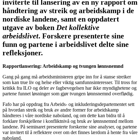
inviterte til lansering av en ny rapport om
håndtering av streik og arbeidskamp i de
nordiske landene, samt en oppdatert
utgave av boken
Det kollektive
arbeidslivet
. Forskere presenterte sine
funn og partene i arbeidslivet delte sine
refleksjoner.
Rapportlansering: Arbeidskamp og tvungen lønnsnemnd
Gang på gang må arbeidsministeren gripe inn for å stanse streiker
som kan true liv og helse eller viktig samfunnsinteresser. Til tross for
kritikk fra ILO og deler av fagbevegelsen har ikke myndighetene og
partene funnet løsninger som gjør tvungen lønnsnemnd overflødig.
Fafo har på oppdrag fra Arbeids- og inkluderingsdepartementet sett
på hvordan streik og bruk av andre former for arbeidskamp
håndteres i våre nordiske naboland, og om dette kan bidra til å
forklare forskjellene i konfliktnivå og bruk av lønnsnemnd mellom
landene. På seminaret presenterte forskerne sine analyser, og partene
var invitert til å reflektere over om det finnes lærdom å hente fra våre
naboland.