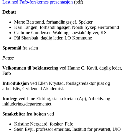
Last ned Fafo-forskernes presentasjon
(pdf)
Debatt
Marte Båtstrand, forhandlingssjef, Spekter
Kari Tangen, forhandlingssjef, Norsk Sykepleierforbund
Cathrine Gundersen Walding, spesialrådgiver, KS
Pål Skarsbak, daglig leder, LO Kommune
Spørsmål
fra salen
Pause
Velkommen
til boklansering
ved Hanne C. Kavli, daglig leder,
Fafo
Introduksjon
ved Ellen Krystad, forslagsredaktør juss og
arbeidsliv, Gyldendal Akademisk
Innlegg
ved Line Eldring, statssekretær (Ap), Arbeids- og
inkluderingsdepartementet
Smakebiter fra boken
ved
Kristine Nergaard, forsker, Fafo
Stein Evju, professor emeritus, Institutt for privatrett, UiO