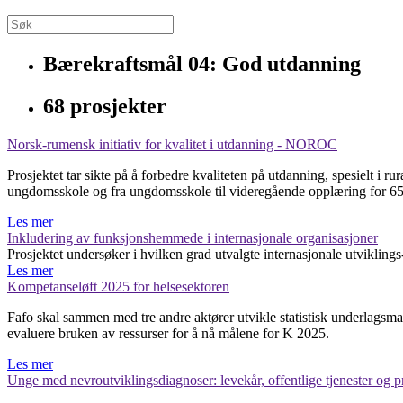
Bærekraftsmål 04: God utdanning
68 prosjekter
Norsk-rumensk initiativ for kvalitet i utdanning - NOROC
Prosjektet tar sikte på å forbedre kvaliteten på utdanning, spesielt i r
ungdomsskole og fra ungdomsskole til videregående opplæring for 65
Les mer
Inkludering av funksjonshemmede i internasjonale organisasjoner
Prosjektet undersøker i hvilken grad utvalgte internasjonale utvikl
Les mer
Kompetanseløft 2025 for helsesektoren
Fafo skal sammen med tre andre aktører utvikle statistisk underlagsma
evaluere bruken av ressurser for å nå målene for K 2025.
Les mer
Unge med nevroutviklingsdiagnoser: levekår, offentlige tjenester og 