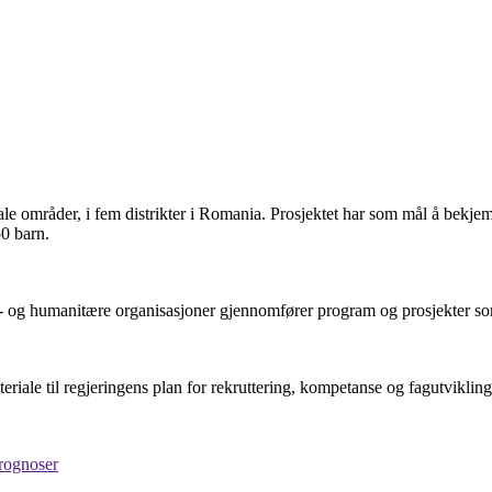
urale områder, i fem distrikter i Romania. Prosjektet har som mål å bekjemp
0 barn.
ings- og humanitære organisasjoner gjennomfører program og prosjekter
teriale til regjeringens plan for rekruttering, kompetanse og fagutvikli
prognoser