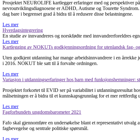
Prosjektet NEUROLIFE kartlegger erfaringer med og perspektiver på l
nevroutviklingsdiagnosene er ADHD, Autisme og Tourette Syndrom. Uf
dag bare i begrenset grad å bidra til å redusere disse belastningene.
Les mer
Hverdagsintegrering
En studie av innvandreres og norskfødte med innvandrerforeldres egne
Les mer
Kartlegging av NOKUTs godkjenningsordning for utenlandsk fag- o
Uten godkjent utdanning har mange arbeidsinnvandrere i en årrekke jobb
i 2016. NOKUT ble satt til å forvalte ordningen.
Les mer
Variasjon i utdanningserfaringer hos barn med funksjonshemninger: stru
Prosjektet forkortet til EVID ser på variabilitet i utdanningsresult
målsetningen er å bidra til et kunnskapsgrunnlag for et mer rettferdig 
Les mer
Fagforbundets ungdomsbarometer 2021
Fafo skal gjennomføre en undersøkelse blant et representativt utvalg
fagbevegelse og sentrale politiske spørsmål.
Les mer