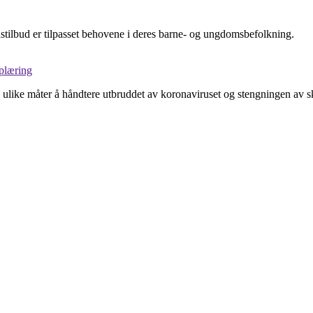
stilbud er tilpasset behovene i deres barne- og ungdomsbefolkning.
plæring
like måter å håndtere utbruddet av koronaviruset og stengningen av sko