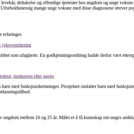
evekår, deltakelse og offentlige tjenester hos ungdom og unge voksne
orholdsmessig mange unge voksne med disse diagnosene strever psykisk
 erfaringer.
g yrkesopplæring
et som ufaglærte. En godkjenningsordning hadde derfor vært etterspurt i
ktur, institusjon eller agens
at hos barn med funksjonshemninger. Prosjektet omfatter barn med funk
utdanningstilbud.
 av ungdom mellom 16 og 25 år. Målet er å få kunnskap om unges ambisj