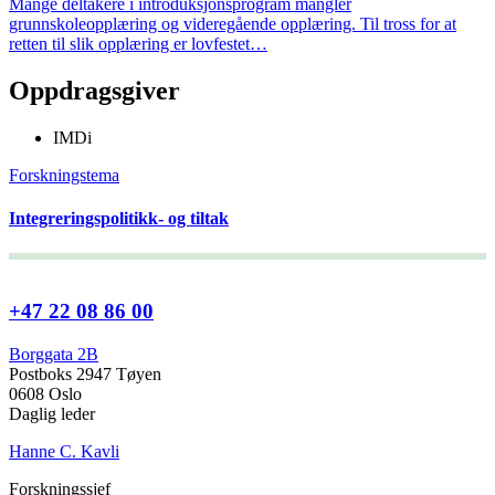
Mange deltakere i introduksjonsprogram mangler
grunnskoleopplæring og videregående opplæring. Til tross for at
retten til slik opplæring er lovfestet…
Oppdragsgiver
IMDi
Forskningstema
Integreringspolitikk- og tiltak
+47 22 08 86 00
Borggata 2B
Postboks 2947 Tøyen
0608 Oslo
Daglig leder
Hanne C. Kavli
Forskningssjef