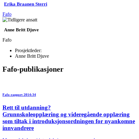
Erika Braanen Sterri
Fafo
Anne Britt Djuve
Fafo
Prosjektleder:
Anne Britt Djuve
Fafo-publikasjoner
Fafo-rapport 2014:34
Rett til utdanning?
Grunnskoleopplæring og videregående opplæring
som tiltak i introduksjonsordningen for nyankomne
innvandrere