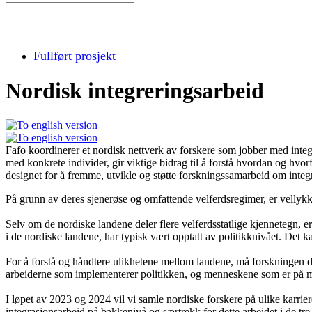
Fullført prosjekt
Nordisk integreringsarbeid
Fafo koordinerer et nordisk nettverk av forskere som jobber med integre
med konkrete individer, gir viktige bidrag til å forstå hvordan og hvo
designet for å fremme, utvikle og støtte forskningssamarbeid om integ
På grunn av deres sjenerøse og omfattende velferdsregimer, er vellykket
Selv om de nordiske landene deler flere velferdsstatlige kjennetegn, e
i de nordiske landene, har typisk vært opptatt av politikknivået. Det kan
For å forstå og håndtere ulikhetene mellom landene, må forskningen 
arbeiderne som implementerer politikken, og menneskene som er på mot
I løpet av 2023 og 2024 vil vi samle nordiske forskere på ulike karri
integrasjonsarbeid på bakkenivå og særtrekk for dette arbeidet i de tre