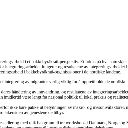
ringsarbeid i et bakkebyråkrati-perspektiv. Et fokus på hva som skjer på
rfor integreringsarbeidet fungerer og resultatene av integreringsarbeidet
reringsarbeid i bakkebyråkrati-organisasjoner i de nordiske landene.
 integrering av migranter særlig viktig for å opprettholde de nordiske v
r deres håndtering av innvandring, og resultatene av integreringsarbeid
 imidlertid være langt fra nasjonal politikk til lokal praksis og realiteter
derfor ikke bare pakke ut betydningen av makro- og mesonivåfaktorer,
takersiden av tjenestene de tilbyr.
erestadier og med ulik bakgrunn til tre workshops i Danmark, Norge og S
 landene, og oppmuntre til kreative diskusjoner blant deltakerne.