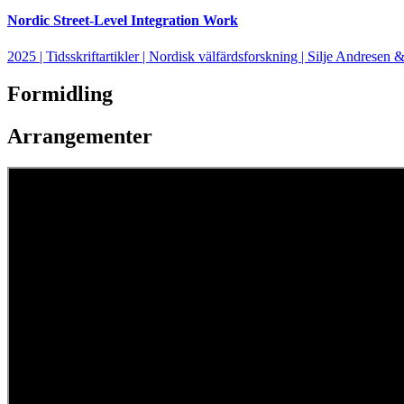
Nordic Street-Level Integration Work
2025 | Tidsskriftartikler | Nordisk välfärdsforskning | Silje Andrese
Formidling
Arrangementer