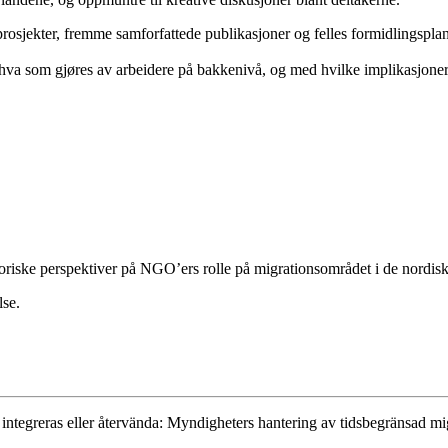
sjekter, fremme samforfattede publikasjoner og felles formidlingsplan
 som gjøres av arbeidere på bakkenivå, og med hvilke implikasjoner f
riske perspektiver på NGO’ers rolle på migrationsområdet i de nordisk
lse.
tegreras eller återvända: Myndigheters hantering av tidsbegränsad migr