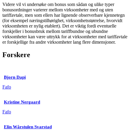
Videre vil vi undersøke om bonus som sådan og ulike typer
bonusordninger varierer mellom virksomheter med og uten
tariffavtale, men som ellers har lignende observerbare kjennetegn
(for eksempel næringstilhørighet, virksomhetsstørrelse, hvorvidt
virksomheten er nylig etablert). Det er viktig fordi eventuelle
forskjeller i bonusbruk mellom tariffbundne og ubundne
virksomheter kan være uttrykk for at virksomheter med tariffavtale
er forskjellige fra andre virksomheter lang flere dimensjoner.
Forskere
Bjorn Dapi
Fafo
Kristine Nergaard
Fafo
Elin Wårstulen Svarstad