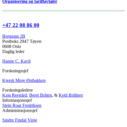
Organisering og tariffavtaler
+47 22 08 86 00
Borggata 2B
Postboks 2947 Tøyen
0608 Oslo
Daglig leder
Hanne C. Kavli
Forskningssjef
Kjersti Misje Østbakken
Forskningsledere
Kaja Reegård
,
Beret Bråten
, &
Ketil Bråthen
Informasjonssjef
Stein Roar Fredriksen
Administrasjonssjef
Sindre Findal Vinje