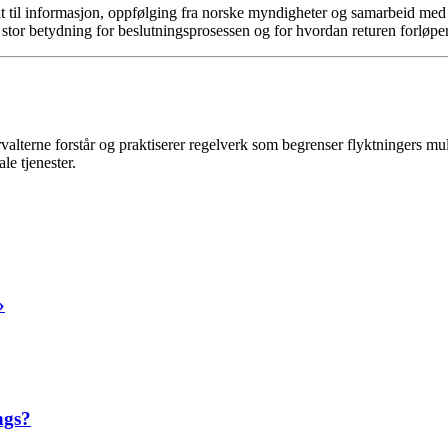
illit til informasjon, oppfølging fra norske myndigheter og samarbeid me
r stor betydning for beslutningsprosessen og for hvordan returen forløper
erne forstår og praktiserer regelverk som begrenser flyktningers mulighe
le tjenester.
»
ngs?