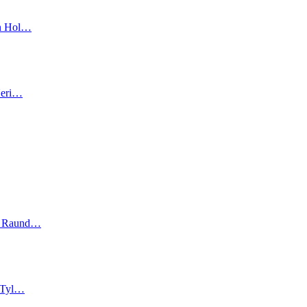
in Hol…
 Neri…
ne Raund…
i Tyl…