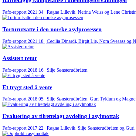
Barnefaglig kompetanse i utlendingsforvaltningen
Fafo-rapport 2021:34 | Ragna Lillevik, Nerina Weiss og Lene Christ
Torturutsatte i den norske asylprosessen
Fafo-rapport 2021:18 | Cecilia Dinardi, Birgit Lie, Nora Sveaass og
Assistert retur
Fafo-rapport 2018:16 | Silje Sønsterudbråten
Et trygt sted å vente
Fafo-rapport 2018:05 | Silje Sønsterudbråten, Guri Tyldum og Mag
Evaluering av tilrettelagt avdeling i asylmottak
Fafo-rapport 2017:22 | Ragna Lillevik, Silje Sønsterudbråten og Gur