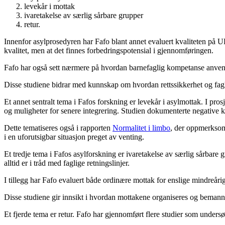
levekår i mottak
ivaretakelse av særlig sårbare grupper
retur.
Innenfor asylprosedyren har Fafo blant annet evaluert kvaliteten på 
kvalitet, men at det finnes forbedringspotensial i gjennomføringen.
Fafo har også sett nærmere på hvordan barnefaglig kompetanse anvendes
Disse studiene bidrar med kunnskap om hvordan rettssikkerhet og fagl
Et annet sentralt tema i Fafos forskning er levekår i asylmottak. I prosj
og muligheter for senere integrering. Studien dokumenterte negative k
Dette tematiseres også i rapporten
Normalitet i limbo
, der oppmerksomh
i en uforutsigbar situasjon preget av venting.
Et tredje tema i Fafos asylforskning er ivaretakelse av særlig sårbare 
alltid er i tråd med faglige retningslinjer.
I tillegg har Fafo evaluert både ordinære mottak for enslige mindreåri
Disse studiene gir innsikt i hvordan mottakene organiseres og beman
Et fjerde tema er retur. Fafo har gjennomført flere studier som undersø