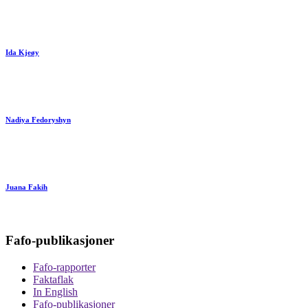
Ida Kjeøy
Nadiya Fedoryshyn
Juana Fakih
Fafo-publikasjoner
Fafo-rapporter
Faktaflak
In English
Fafo-publikasjoner