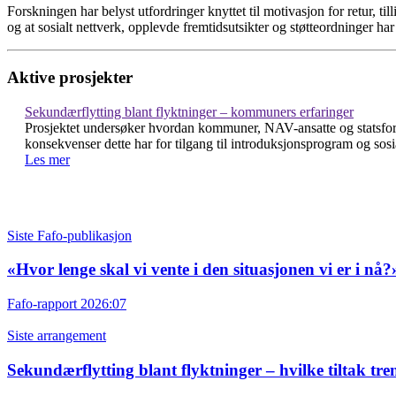
Forskningen har belyst utfordringer knyttet til motivasjon for retur, t
og at sosialt nettverk, opplevde fremtidsutsikter og støtteordninger ha
Aktive prosjekter
Sekundærflytting blant flyktninger – kommuners erfaringer
Prosjektet undersøker hvordan kommuner, NAV-ansatte og statsforvalt
konsekvenser dette har for tilgang til introduksjonsprogram og sosia
Les mer
Siste Fafo-publikasjon
«Hvor lenge skal vi vente i den situasjonen vi er i nå?
Fafo-rapport 2026:07
Siste arrangement
Sekundærflytting blant flyktninger – hvilke tiltak tre