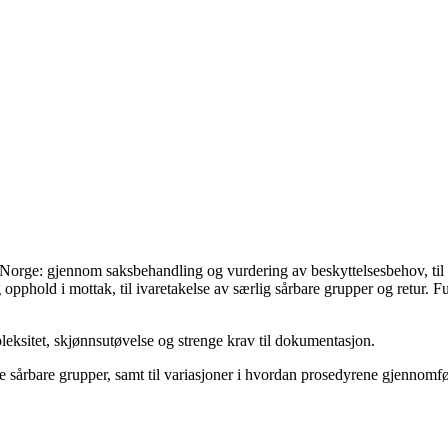
 Norge: gjennom saksbehandling og vurdering av beskyttelsesbehov, til ev
opphold i mottak, til ivaretakelse av særlig sårbare grupper og retur. F
eksitet, skjønnsutøvelse og strenge krav til dokumentasjon.
dre sårbare grupper, samt til variasjoner i hvordan prosedyrene gjennomfø