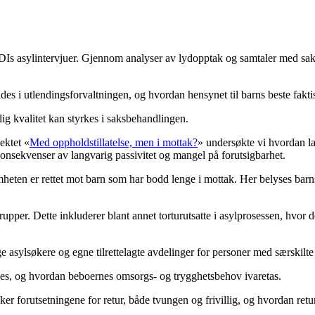
UDIs asylintervjuer. Gjennom analyser av lydopptak og samtaler med sak
 i utlendingsforvaltningen, og hvordan hensynet til barns beste faktisk
ig kvalitet kan styrkes i saksbehandlingen.
ektet «
Med oppholdstillatelse, men i mottak?
» undersøkte vi hvordan la
onsekvenser av langvarig passivitet og mangel på forutsigbarhet.
eten er rettet mot barn som har bodd lenge i mottak. Her belyses barns
grupper. Dette inkluderer blant annet torturutsatte i asylprosessen, hvor
ge asylsøkere og egne tilrettelagte avdelinger for personer med særskilt
nes, og hvordan beboernes omsorgs- og trygghetsbehov ivaretas.
ker forutsetningene for retur, både tvungen og frivillig, og hvordan ret