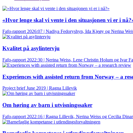
«Hvor lenge skal vi vente i den situasjonen vi er i nå?
Fafo-rapport 2026:07 | Nadiya Fedoryshyn, Ida Kjeøy og Nerina Wei
Kvalitet på asylintervju
Fafo-rapport 2022:30 | Nerina Weiss, Lene Christin Holum og Ivar F
Experiences with assisted return from Norway – a res
Project brief June 2019 | Ragna Lillevik
Om høring av barn i utvisningssaker
Fafo-rapport 2022:16 | Ragna Lillevik, Nerina Weiss og Cecilia Dinar