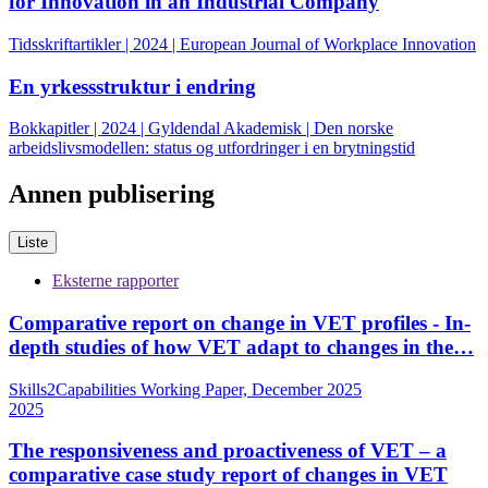
for Innovation in an Industrial Company
Tidsskriftartikler | 2024 | European Journal of Workplace Innovation
En yrkessstruktur i endring
Bokkapitler | 2024 | Gyldendal Akademisk | Den norske
arbeidslivsmodellen: status og utfordringer i en brytningstid
Annen publisering
Liste
Eksterne rapporter
Comparative report on change in VET profiles - In-
depth studies of how VET adapt to changes in the…
Skills2Capabilities Working Paper, December 2025
2025
The responsiveness and proactiveness of VET – a
comparative case study report of changes in VET