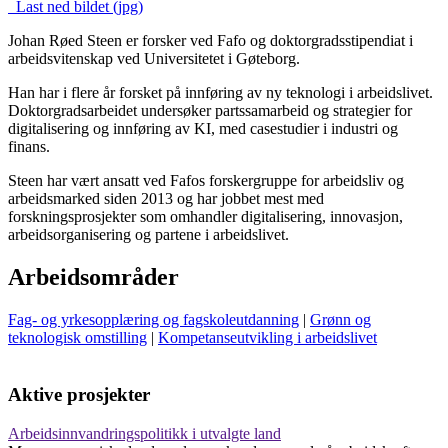
Last ned bildet (jpg)
Johan Røed Steen er forsker ved Fafo og doktorgradsstipendiat i
arbeidsvitenskap ved Universitetet i Gøteborg.
Han har i flere år forsket på innføring av ny teknologi i arbeidslivet.
Doktorgradsarbeidet undersøker partssamarbeid og strategier for
digitalisering og innføring av KI, med casestudier i industri og
finans.
Steen har vært ansatt ved Fafos forskergruppe for arbeidsliv og
arbeidsmarked siden 2013 og har jobbet mest med
forskningsprosjekter som omhandler digitalisering, innovasjon,
arbeidsorganisering og partene i arbeidslivet.
Arbeidsområder
Fag- og yrkesopplæring og fagskoleutdanning
|
Grønn og
teknologisk omstilling
|
Kompetanseutvikling i arbeidslivet
Aktive prosjekter
Arbeidsinnvandringspolitikk i utvalgte land