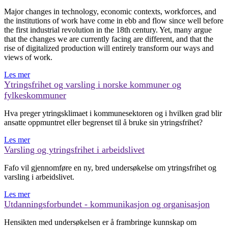
Major changes in technology, economic contexts, workforces, and
the institutions of work have come in ebb and flow since well before
the first industrial revolution in the 18th century. Yet, many argue
that the changes we are currently facing are different, and that the
rise of digitalized production will entirely transform our ways and
views of work.
Les mer
Ytringsfrihet og varsling i norske kommuner og
fylkeskommuner
Hva preger ytringsklimaet i kommunesektoren og i hvilken grad blir
ansatte oppmuntret eller begrenset til å bruke sin ytringsfrihet?
Les mer
Varsling og ytringsfrihet i arbeidslivet
Fafo vil gjennomføre en ny, bred undersøkelse om ytringsfrihet og
varsling i arbeidslivet.
Les mer
Utdanningsforbundet - kommunikasjon og organisasjon
Hensikten med undersøkelsen er å frambringe kunnskap om