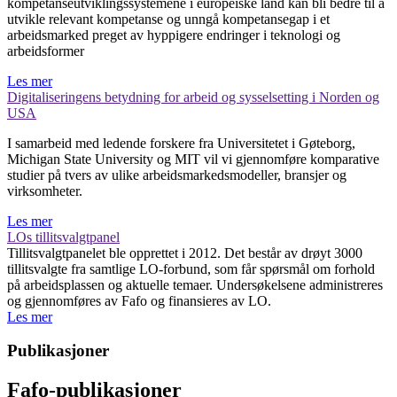
kompetanseutviklingssystemene i europeiske land kan bli bedre til å
utvikle relevant kompetanse og unngå kompetansegap i et
arbeidsmarked preget av hyppigere endringer i teknologi og
arbeidsformer
Les mer
Digitaliseringens betydning for arbeid og sysselsetting i Norden og
USA
I samarbeid med ledende forskere fra Universitetet i Gøteborg,
Michigan State University og MIT vil vi gjennomføre komparative
studier på tvers av ulike arbeidsmarkedsmodeller, bransjer og
virksomheter.
Les mer
LOs tillitsvalgtpanel
Tillitsvalgtpanelet ble opprettet i 2012. Det består av drøyt 3000
tillitsvalgte fra samtlige LO-forbund, som får spørsmål om forhold
på arbeidsplassen og aktuelle temaer. Undersøkelsene administreres
og gjennomføres av Fafo og finansieres av LO.
Les mer
Publikasjoner
Fafo-publikasjoner