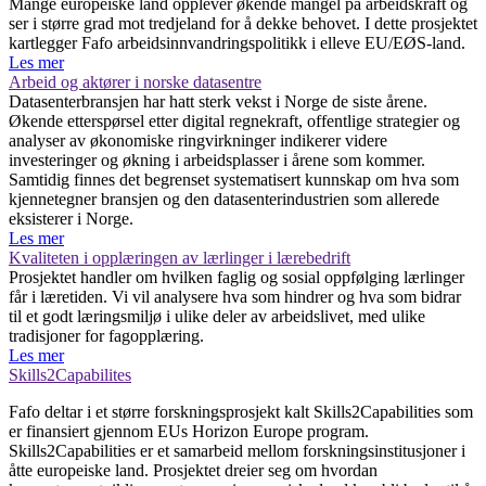
Mange europeiske land opplever økende mangel på arbeidskraft og
ser i større grad mot tredjeland for å dekke behovet. I dette prosjektet
kartlegger Fafo arbeidsinnvandringspolitikk i elleve EU/EØS-land.
Les mer
Arbeid og aktører i norske datasentre
Datasenterbransjen har hatt sterk vekst i Norge de siste årene.
Økende etterspørsel etter digital regnekraft, offentlige strategier og
analyser av økonomiske ringvirkninger indikerer videre
investeringer og økning i arbeidsplasser i årene som kommer.
Samtidig finnes det begrenset systematisert kunnskap om hva som
kjennetegner bransjen og den datasenterindustrien som allerede
eksisterer i Norge.
Les mer
Kvaliteten i opplæringen av lærlinger i lærebedrift
Prosjektet handler om hvilken faglig og sosial oppfølging lærlinger
får i læretiden. Vi vil analysere hva som hindrer og hva som bidrar
til et godt læringsmiljø i ulike deler av arbeidslivet, med ulike
tradisjoner for fagopplæring.
Les mer
Skills2Capabilites
Fafo deltar i et større forskningsprosjekt kalt Skills2Capabilities som
er finansiert gjennom EUs Horizon Europe program.
Skills2Capabilities er et samarbeid mellom forskningsinstitusjoner i
åtte europeiske land. Prosjektet dreier seg om hvordan