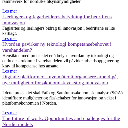
rammeverk for nordiske tilsynsmyndigheter
Les mer
Lærlingers og fagarbeideres betydning for bedriftens
innovasjon
Faglærtes og lærlingers bidrag til innovasjon i bedriftene er lite
kartlagt.
Les mer
Hvordan påvirker ny teknologi kompetansebehovet i
varehandelen?
Hensikten med prosjektet er å belyse hvordan ny teknologi og
endrede strukturer i varehandelen vil påvirke arbeidsoppgaver og
krav til kompetanse hos ansatte.
Les mer
Digitale plattformer – nye måter å organisere arbeid på,
nye muligheter for økonomisk vekst og innovasjon
I dette prosjektet skal Fafo og Samfunnsøkonomisk analyse (SØA)
identifisere muligheter og flaskehalser for innovasjon og vekst i
plattformøkonomien i Norden.
Les mer
The future of work: Opportunities and challenges for the
Nordic models