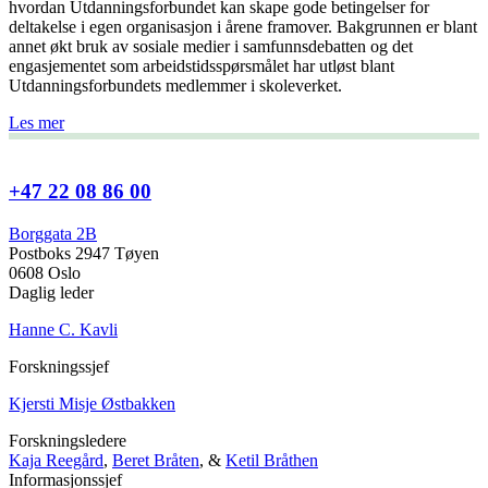
hvordan Utdanningsforbundet kan skape gode betingelser for
deltakelse i egen organisasjon i årene framover. Bakgrunnen er blant
annet økt bruk av sosiale medier i samfunnsdebatten og det
engasjementet som arbeidstidsspørsmålet har utløst blant
Utdanningsforbundets medlemmer i skoleverket.
Les mer
+47 22 08 86 00
Borggata 2B
Postboks 2947 Tøyen
0608 Oslo
Daglig leder
Hanne C. Kavli
Forskningssjef
Kjersti Misje Østbakken
Forskningsledere
Kaja Reegård
,
Beret Bråten
, &
Ketil Bråthen
Informasjonssjef