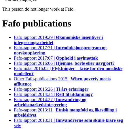
This person do not longer work at Fafo.
Fafo publications
Fafo-rapport 2019:29 |
Økonomiske insentiver i
integreringsarbeidet
Fafo-rapport 2017:31 |
Introduksjonsprogram og
norskopplæring
Fafo-rapport 2017:07 |
Opphold i asylmottak
Fafo-rapport 2016:06 |
Hjemme, borte eller uavgjort?
Fafo-notat 2016:02 |
Flyktninger – krise for den nordiske
modellen?
Other Fafo-publications 2015 |
When poverty meets
affluence
Fafo-rapport 2015:26 |
Ti års erfaringer
Fafo-rapport 2014:34 |
Rett til utdanning?
Fafo-rapport 2014:27 |
Innvandring og
arbeidsmarkedsintegrering
Fafo-rapport 2013:11 |
Etnisk mangfold og likestilling i
arbeidslivet
Fafo-rapport 2013:31 |
Innvandrerne som skulle klare seg
selv