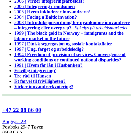
2006 |
Virker integreringsarbeidet?
2006 |
Integrering i randsonen
2005 |
Hvem inkluderer innvandrere?
2004 |
Facing a Baltic invation?
2003 |
Introduksjonsordning for nyankomne innvandrere
– integrering eller overgrep?
|
Søkelys på arbeidsmarkedet
1999 |
The black gold in Norway – immigrants and the
labour market in the future
1997 |
Etnisk segregasjon og sosiale kontaktflater
1997 |
Ung, farget og arbeidsledig?
1994 |
Freedom of provision of services. Convergence of
working conditions or continued national disparities?
1991 |
Hvem får lån i Husbanken?
Frivillig integrering?
Tre råd til Hansen
Et farvel til frivilligheten?
Virker innvandrerkvotering?
+47 22 08 86 00
Borggata 2B
Postboks 2947 Tøyen
0608 Oslo