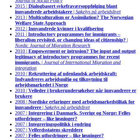
Journal of Social Policy
2015 |
Dialogbasert sykefraværsoppfølging blant
innvandrede arbeidstakere
|
Søkelys på arbeidslivet
2013 |
Multiculturalism or Assimilation? The Norwegian
Welfare State Approach
2012 |
Innvandrede kvinner i kvalifisering
2011 |
Introductory programmes for immigrants –
liberalism revisited, or changing ideas of citizenship?
|
Nordic Journal of Migration Research
2010 |
Empowerment or intrusion? The input and output
legitimacy of introductory programmes for recent
immigrants.
|
Journal of International Migration and
integration
2010 |
Rekruttering af udenlandsk arbejdskraft:
Indvandreres arbejdsmiljø og tilknytning til
arbejdsmarkedet i Norge
2010 |
Veileder i brukerundersøkelser når innvandrere er
brukere
2008 |
Nordiske erfaringer med arbeidsmarkedstiltak for
innvandrere
|
Søkelys på arbeidslivet
2007 |
Integrering i Danmark, Sverige og Norge: Felles
utfordringer – like løsninger?
2007 |
Integreringspolitikk i endring
2007 |
Velferdsstatens skreddere
2007 |
Felles utfordringer – like løsninger?