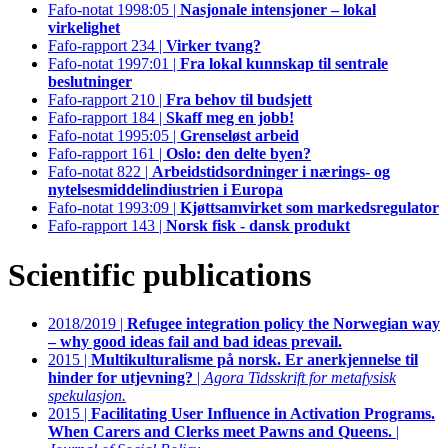
Fafo-notat 1998:05 |
Nasjonale intensjoner – lokal
virkelighet
Fafo-rapport 234 |
Virker tvang?
Fafo-notat 1997:01 |
Fra lokal kunnskap til sentrale
beslutninger
Fafo-rapport 210 |
Fra behov til budsjett
Fafo-rapport 184 |
Skaff meg en jobb!
Fafo-notat 1995:05 |
Grenseløst arbeid
Fafo-rapport 161 |
Oslo: den delte byen?
Fafo-notat 822 |
Arbeidstidsordninger i nærings- og
nytelsesmiddelindiustrien i Europa
Fafo-notat 1993:09 |
Kjøttsamvirket som markedsregulator
Fafo-rapport 143 |
Norsk fisk - dansk produkt
Scientific publications
2018/2019 |
Refugee integration policy the Norwegian way
– why good ideas fail and bad ideas prevail.
2015 |
Multikulturalisme på norsk. Er anerkjennelse til
hinder for utjevning?
|
Agora Tidsskrift for metafysisk
spekulasjon.
2015 |
Facilitating User Influence in Activation Programs.
When Carers and Clerks meet Pawns and Queens.
|