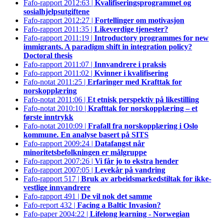
Fafo-rapport 2012:63 |
Kvalifiseringsprogrammet og
sosialhjelpsutgiftene
Fafo-rapport 2012:27 |
Fortellinger om motivasjon
Fafo-rapport 2011:35 |
Likeverdige tjenester?
Fafo-rapport 2011:19 |
Introductory programmes for new
immigrants. A paradigm shift in integration policy?
Doctoral thesis
Fafo-rapport 2011:07 |
Innvandrere i praksis
Fafo-rapport 2011:02 |
Kvinner i kvalifisering
Fafo-notat 2011:25 |
Erfaringer med Krafttak for
norskopplæring
Fafo-notat 2011:06 |
Et etnisk perspektiv på likestilling
Fafo-notat 2010:10 |
Krafttak for norskopplæring – et
første inntrykk
Fafo-notat 2010:09 |
Frafall fra norskopplæring i Oslo
kommune. En analyse basert på SITS
Fafo-rapport 2009:24 |
Datafangst når
minoritetsbefolkningen er målgruppe
Fafo-rapport 2007:26 |
Vi får jo to ekstra hender
Fafo-rapport 2007:05 |
Levekår på vandring
Fafo-rapport 517 |
Bruk av arbeidsmarkedstiltak for ikke-
vestlige innvandrere
Fafo-rapport 491 |
De vil nok det samme
Fafo-report 432 |
Facing a Baltic Invasion?
Fafo-paper 2004:22 |
Lifelong learning - Norwegian