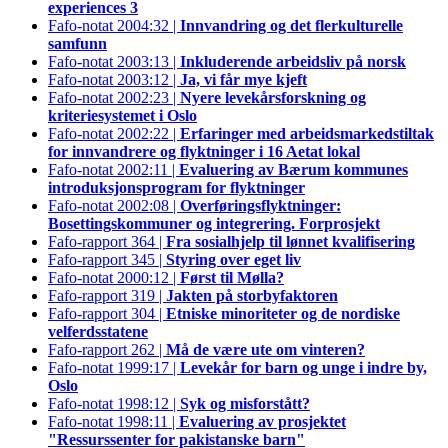
experiences 3
Fafo-notat 2004:32 |
Innvandring og det flerkulturelle
samfunn
Fafo-notat 2003:13 |
Inkluderende arbeidsliv på norsk
Fafo-notat 2003:12 |
Ja, vi får mye kjeft
Fafo-notat 2002:23 |
Nyere levekårsforskning og
kriteriesystemet i Oslo
Fafo-notat 2002:22 |
Erfaringer med arbeidsmarkedstiltak
for innvandrere og flyktninger i 16 Aetat lokal
Fafo-notat 2002:11 |
Evaluering av Bærum kommunes
introduksjonsprogram for flyktninger
Fafo-notat 2002:08 |
Overføringsflyktninger:
Bosettingskommuner og integrering. Forprosjekt
Fafo-rapport 364 |
Fra sosialhjelp til lønnet kvalifisering
Fafo-rapport 345 |
Styring over eget liv
Fafo-notat 2000:12 |
Først til Mølla?
Fafo-rapport 319 |
Jakten på storbyfaktoren
Fafo-rapport 304 |
Etniske minoriteter og de nordiske
velferdsstatene
Fafo-rapport 262 |
Må de være ute om vinteren?
Fafo-notat 1999:17 |
Levekår for barn og unge i indre by,
Oslo
Fafo-notat 1998:12 |
Syk og misforstått?
Fafo-notat 1998:11 |
Evaluering av prosjektet
"Ressurssenter for pakistanske barn"