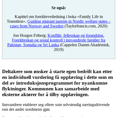
Se også:
Kapittel om foreldreveiledning i boka «Family Life in
Transition».
Guiding migrant parents in Nordic welfare states –
cases from Norway and Sweden
(Taylorfrancis.com, 2020)
Jon Horgen Friberg:
Konflikt, fellesskap og forandring.
Foreldreskap og sosial kontroll i innvandrede familier fra
Pakistan, Somalia og Sri Lanka
(Cappelen Damm Akademisk,
2019)
Deltakere som ønsker å starte egen bedrift kan etter
en individuell vurdering få opplæring i dette som en
del av introduksjonsprogrammet for nyankomne
flyktninger. Kommunen kan samarbeide med
eksterne aktører for å tilby opplæringen.
Innvandrere etablerer seg oftere som selvstendig næringsdrivende
enn det andre nordmenn gjør.