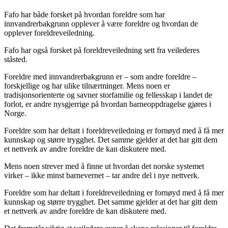
Fafo har både forsket på hvordan foreldre som har
innvandrerbakgrunn opplever å være foreldre og hvordan de
opplever foreldreveiledning.
Fafo har også forsket på foreldreveiledning sett fra veilederes
ståsted.
Foreldre med innvandrerbakgrunn er – som andre foreldre –
forskjellige og har ulike tilnærminger. Mens noen er
tradisjonsorienterte og savner storfamilie og fellesskap i landet de
forlot, er andre nysgjerrige på hvordan barneoppdragelse gjøres i
Norge.
Foreldre som har deltatt i foreldreveiledning er fornøyd med å få mer
kunnskap og større trygghet. Det samme gjelder at det har gitt dem
et nettverk av andre foreldre de kan diskutere med.
Mens noen strever med å finne ut hvordan det norske systemet
virker – ikke minst barnevernet – tar andre del i nye nettverk.
Foreldre som har deltatt i foreldreveiledning er fornøyd med å få mer
kunnskap og større trygghet. Det samme gjelder at det har gitt dem
et nettverk av andre foreldre de kan diskutere med.