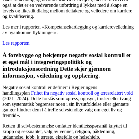
også at det er en vedvarende utfordring å lykkes med å skape en
toveis og likestilt dialog mellom deltakere og veiledere om karriere
og kvalifisering.
Les mer i rapporten «Kompetansekartlegging og karriereveiledning
av nyankomne flyktninger»:
Les rapporten
Å forebygge og bekjempe negativ sosial kontroll er
et eget mål i integreringspolitikk og
introduksjonsordning Dette skjer gjennom
informasjon, veiledning og opplæring.
Negativ sosial kontroll er definert i Regjeringens
handlingsplan
Frihet fra negativ sosial kontroll og æresrelatert vold
(2021–2024). Dette forstås som «press, oppsyn, trusler eller tvang
som systematisk begrenser noen i sin livsutfoldelse eller gjentatte
ganger hindrer dem i å treffe selvstendige valg om eget liv og
fremtid».
Retten til selvbestemmelse omfatter identitetsspørsmål knyttet til
kropp og seksualitet, valg av venner, religion, påkledning,
utdannelse, jobb, kjæreste, ektefelle og helsehjelp.