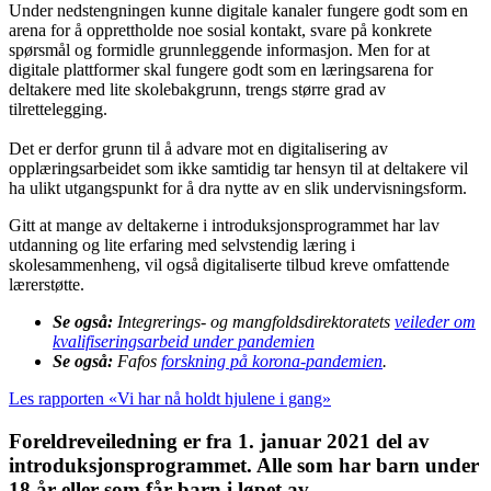
Under nedstengningen kunne digitale kanaler fungere godt som en
arena for å opprettholde noe sosial kontakt, svare på konkrete
spørsmål og formidle grunnleggende informasjon. Men for at
digitale plattformer skal fungere godt som en læringsarena for
deltakere med lite skolebakgrunn, trengs større grad av
tilrettelegging.
Det er derfor grunn til å advare mot en digitalisering av
opplæringsarbeidet som ikke samtidig tar hensyn til at deltakere vil
ha ulikt utgangspunkt for å dra nytte av en slik undervisningsform.
Gitt at mange av deltakerne i introduksjonsprogrammet har lav
utdanning og lite erfaring med selvstendig læring i
skolesammenheng, vil også digitaliserte tilbud kreve omfattende
lærerstøtte.
Se også:
Integrerings- og mangfoldsdirektoratets
veileder om
kvalifiseringsarbeid under pandemien
Se også:
Fafos
forskning på korona-pandemien
.
Les rapporten «Vi har nå holdt hjulene i gang»
Foreldreveiledning er fra 1. januar 2021 del av
introduksjonsprogrammet. Alle som har barn under
18 år eller som får barn i løpet av