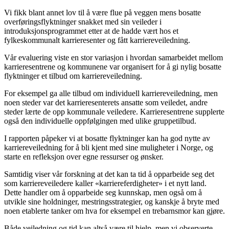
Vi fikk blant annet lov til å være flue på veggen mens bosatte
overføringsflyktninger snakket med sin veileder i
introduksjonsprogrammet etter at de hadde vært hos et
fylkeskommunalt karrieresenter og fått karriereveiledning.
Vår evaluering viste en stor variasjon i hvordan samarbeidet mellom
karrieresentrene og kommunene var organisert for å gi nylig bosatte
flyktninger et tilbud om karriereveiledning.
For eksempel ga alle tilbud om individuell karriereveiledning, men
noen steder var det karrieresenterets ansatte som veiledet, andre
steder lærte de opp kommunale veiledere. Karrieresentrene supplerte
også den individuelle oppfølgingen med ulike gruppetilbud.
I rapporten påpeker vi at bosatte flyktninger kan ha god nytte av
karriereveiledning for å bli kjent med sine muligheter i Norge, og
starte en refleksjon over egne ressurser og ønsker.
Samtidig viser vår forskning at det kan ta tid å opparbeide seg det
som karriereveiledere kaller «karriereferdigheter» i et nytt land.
Dette handler om å opparbeide seg kunnskap, men også om å
utvikle sine holdninger, mestringsstrategier, og kanskje å bryte med
noen etablerte tanker om hva for eksempel en trebarnsmor kan gjøre.
Både veiledning og tid kan altså være til hjelp, men vi observerte