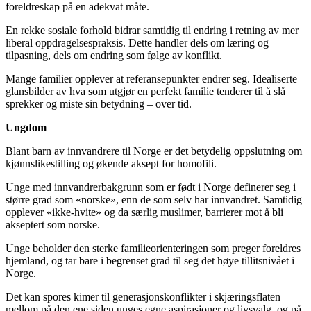
foreldreskap på en adekvat måte.
En rekke sosiale forhold bidrar samtidig til endring i retning av mer
liberal oppdragelsespraksis. Dette handler dels om læring og
tilpasning, dels om endring som følge av konflikt.
Mange familier opplever at referansepunkter endrer seg. Idealiserte
glansbilder av hva som utgjør en perfekt familie tenderer til å slå
sprekker og miste sin betydning – over tid.
Ungdom
Blant barn av innvandrere til Norge er det betydelig oppslutning om
kjønnslikestilling og økende aksept for homofili.
Unge med innvandrerbakgrunn som er født i Norge definerer seg i
større grad som «norske», enn de som selv har innvandret. Samtidig
opplever «ikke-hvite» og da særlig muslimer, barrierer mot å bli
akseptert som norske.
Unge beholder den sterke familieorienteringen som preger foreldres
hjemland, og tar bare i begrenset grad til seg det høye tillitsnivået i
Norge.
Det kan spores kimer til generasjonskonflikter i skjæringsflaten
mellom på den ene siden unges egne aspirasjoner og livsvalg, og på