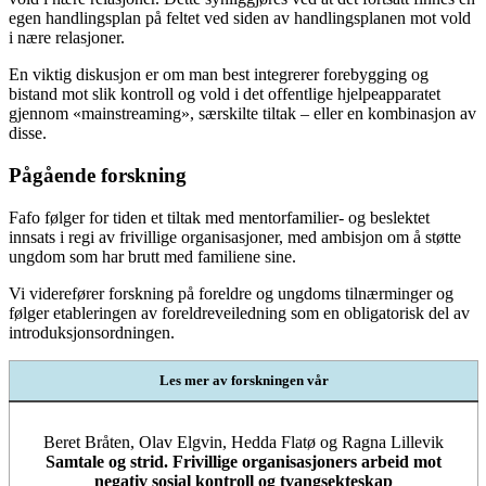
egen handlingsplan på feltet ved siden av handlingsplanen mot vold
i nære relasjoner.
En viktig diskusjon er om man best integrerer forebygging og
bistand mot slik kontroll og vold i det offentlige hjelpeapparatet
gjennom «mainstreaming», særskilte tiltak – eller en kombinasjon av
disse.
Pågående forskning
Fafo følger for tiden et tiltak med mentorfamilier- og beslektet
innsats i regi av frivillige organisasjoner, med ambisjon om å støtte
ungdom som har brutt med familiene sine.
Vi viderefører forskning på foreldre og ungdoms tilnærminger og
følger etableringen av foreldreveiledning som en obligatorisk del av
introduksjonsordningen.
Les mer av forskningen vår
Beret Bråten, Olav Elgvin, Hedda Flatø og Ragna Lillevik
Samtale og strid. Frivillige organisasjoners arbeid mot
negativ sosial kontroll og tvangsekteskap