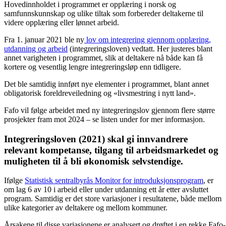
Hovedinnholdet i programmet er opplæring i norsk og
samfunnskunnskap og ulike tiltak som forbereder deltakerne til
videre opplæring eller lønnet arbeid.
Fra 1. januar 2021 ble ny
lov om integrering gjennom opplæring,
utdanning og arbeid
(integreringsloven) vedtatt. Her justeres blant
annet varigheten i programmet, slik at deltakere nå både kan få
kortere og vesentlig lengre integreringsløp enn tidligere.
Det ble samtidig innført nye elementer i programmet, blant annet
obligatorisk foreldreveiledning og «livsmestring i nytt land».
Fafo vil følge arbeidet med ny integreringslov gjennom flere større
prosjekter fram mot 2024 – se listen under for mer informasjon.
Integreringsloven (2021) skal gi innvandrere
relevant kompetanse, tilgang til arbeidsmarkedet og
muligheten til å bli økonomisk selvstendige.
Ifølge
Statistisk sentralbyrås Monitor for introduksjonsprogram
, er
om lag 6 av 10 i arbeid eller under utdanning ett år etter avsluttet
program. Samtidig er det store variasjoner i resultatene, både mellom
ulike kategorier av deltakere og mellom kommuner.
Årsakene til disse variasjonene er analysert og drøftet i en rekke Fafo-