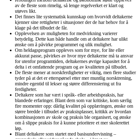
av de fleste som rimelig, så lenge regelverket er klart og
utøves likt.
Det finnes lite systematisk kunnskap om hvorvidt deltakerne
kjenner sine rettigheter i situasjoner der de har behov for å
klage på det tilbudet de får.
Opplevelsen av muligheten for medvirkning varierer
betydelig. Dette kan både handle om at deltakere har ulikt
ønske om å påvirke programmet og ulik mulighet.
Om heldagsprogram oppleves som for mye, for lite eller
akkurat passe, påvirkes av hvor mye deltakerne må ta ansvar
for utenfor programtiden, deltakernes øvrige kapasitet for å
delta i et omfattende program og av kvaliteten på tilbudet.
De fleste mener at norskferdigheter er viktig, men flere studier
tyder på at det er etterspørsel etter mer muntlig norsktrening,
mindre egentid til lekser og større differensiering ut fra
ferdigheter.
Deltakere som har vært i språk- eller arbeidspraksis, har
blandede erfaringer. Blant dem som var kritiske, kom særlig
fire momenter opp: dårlig kvalitet på opplæringen, ønske om
større bredde i tilbudet av praksisplasser, kritikk av hvordan
kombinasjonen av skole og praksis ble organisert, og ønske
om å slippe praksis for å kunne prioritere et mer skolerettet
løp.
Blant deltakere som startet med basisundervisning –