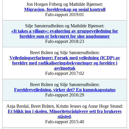
Jon Horgen Friberg og Mathilde Bjørnset:
Migrasjon, foreldreskap og sosial kontroll
Fafo-rapport 2019:01
Silje Sønsterudbråten og Mathilde Bjørnset:
«It takes a village»: evaluering av gruppeveiledning for
foreldre som er bekymret for sine ungdommer
Fafo-rapport 2018:23
Beret Bråten og Silje Sønsterudbråten:
Veiledningserfaringer: Forsøk med veiledning (ICDP) av
foreldre med radikaliseringsbekymringer og foreldre i
asylmottak
Fafo-rapport 2017:02
Beret Bråten og Silje Sønsterudbråten:
Foreldreveiledning, virker det? En kunnskapsstatus
Fafo-rapport 2016:29
Anja Bredal, Beret Bråten, Kristin Jesnes og Anne Hege Strand:
Et blikk inn i skolen. Minoritetsrådgivere sett fra brukeres
ståsted
.
Fafo-rapport 2015:40