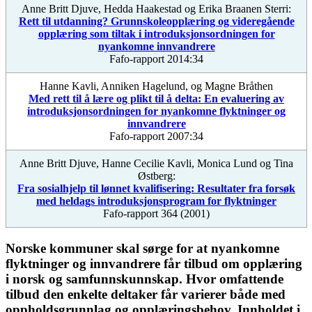
Anne Britt Djuve, Hedda Haakestad og Erika Braanen Sterri:
Rett til utdanning? Grunnskoleopplæring og videregående
opplæring som tiltak i introduksjonsordningen for
nyankomne innvandrere
Fafo-rapport 2014:34
Hanne Kavli, Anniken Hagelund, og Magne Bråthen
Med rett til å lære og plikt til å delta: En evaluering av
introduksjonsordningen for nyankomne flyktninger og
innvandrere
Fafo-rapport 2007:34
Anne Britt Djuve, Hanne Cecilie Kavli, Monica Lund og Tina
Østberg:
Fra sosialhjelp til lønnet kvalifisering: Resultater fra forsøk
med heldags introduksjonsprogram for flyktninger
Fafo-rapport 364 (2001)
Norske kommuner skal sørge for at nyankomne
flyktninger og innvandrere får tilbud om opplæring
i norsk og samfunnskunnskap. Hvor omfattende
tilbud den enkelte deltaker får varierer både med
oppholdsgrunnlag og opplæringsbehov. Innholdet i