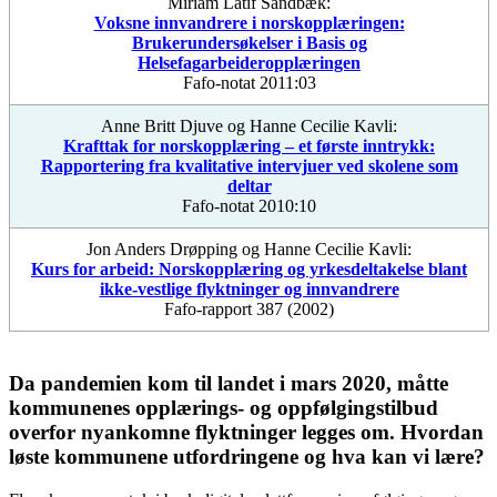
Miriam Latif Sandbæk:
Voksne innvandrere i norskopplæringen:
Brukerundersøkelser i Basis og
Helsefagarbeideropplæringen
Fafo-notat 2011:03
Anne Britt Djuve og Hanne Cecilie Kavli:
Krafttak for norskopplæring – et første inntrykk:
Rapportering fra kvalitative intervjuer ved skolene som
deltar
Fafo-notat 2010:10
Jon Anders Drøpping og Hanne Cecilie Kavli:
Kurs for arbeid: Norskopplæring og yrkesdeltakelse blant
ikke-vestlige flyktninger og innvandrere
Fafo-rapport 387 (2002)
Da pandemien kom til landet i mars 2020, måtte
kommunenes opplærings- og oppfølgingstilbud
overfor nyankomne flyktninger legges om. Hvordan
løste kommunene utfordringene og hva kan vi lære?