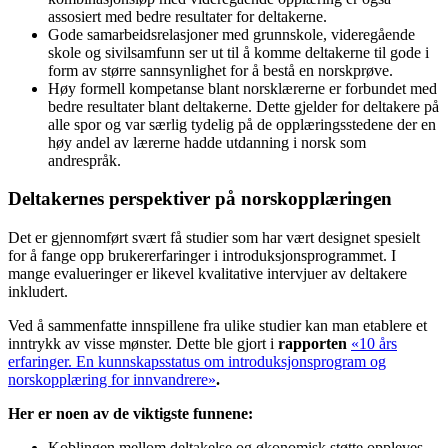
assosiert med bedre resultater for deltakerne.
Gode samarbeidsrelasjoner med grunnskole, videregående
skole og sivilsamfunn ser ut til å komme deltakerne til gode i
form av større sannsynlighet for å bestå en norskprøve.
Høy formell kompetanse blant norsklærerne er forbundet med
bedre resultater blant deltakerne. Dette gjelder for deltakere på
alle spor og var særlig tydelig på de opplæringsstedene der en
høy andel av lærerne hadde utdanning i norsk som
andrespråk.
Deltakernes perspektiver på norskopplæringen
Det er gjennomført svært få studier som har vært designet spesielt
for å fange opp brukererfaringer i introduksjonsprogrammet. I
mange evalueringer er likevel kvalitative intervjuer av deltakere
inkludert.
Ved å sammenfatte innspillene fra ulike studier kan man etablere et
inntrykk av visse mønster. Dette ble gjort i
rapporten
«10 års
erfaringer. En kunnskapsstatus om introduksjonsprogram og
norskopplæring for innvandrere»
.
Her er noen av de viktigste funnene:
Koblingen mellom deltakelse og økonomisk støtte oppleves