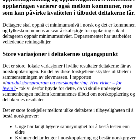
opplæringen varierer også mellom kommuner, noe
som kan påvirke kvaliteten i tilbudet deltakerne får.
Deltagere skal oppnå et minimumsnivå i norsk og det er kommunen
og fylkeskommunens ansvar å skal sørge for opplæring slik at
deltageren oppnår minimumsnivået. Departementet har utarbeidet
veiledende retningslinjer.
Store variasjoner i deltakernes utgangspunkt
Det er store, lokale variasjoner i hvilke resultater deltakerne får av
norskopplæringen. En del av disse forskjellene skyldes ulikheter i
sammensetningen av elevmassen. I rapporten
«
Introduksjonsprogram og norskopplæring. Hva virker – for
hvem?
» tok vi derfor høyde for dette, da vi skulle undersøke
sammenhengen mellom kommunenes tilbud om norskopplæring og
deltakernes resultater.
Det er store forskjeller mellom ulike deltakere i tilbøyeligheten til å
bestå norskprøver:
Unge har langt høyere sannsynlighet for å bestå testen enn
eldre
Kvinner deltar lenger i norskopplæring og består norskprøver