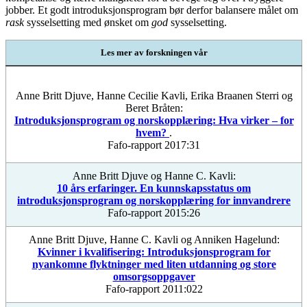
jobber. Et godt introduksjonsprogram bør derfor balansere målet om
rask
sysselsetting med ønsket om
god
sysselsetting.
Les mer av forskningen vår
Anne Britt Djuve, Hanne Cecilie Kavli, Erika Braanen Sterri og
Beret Bråten:
Introduksjonsprogram og norskopplæring: Hva virker – for
hvem?
.
Fafo-rapport 2017:31
Anne Britt Djuve og Hanne C. Kavli:
10 års erfaringer. En kunnskapsstatus om
introduksjonsprogram og norskopplæring for innvandrere
Fafo-rapport 2015:26
Anne Britt Djuve, Hanne C. Kavli og Anniken Hagelund:
Kvinner i kvalifisering: Introduksjonsprogram for
nyankomne flyktninger med liten utdanning og store
omsorgsoppgaver
Fafo-rapport 2011:022