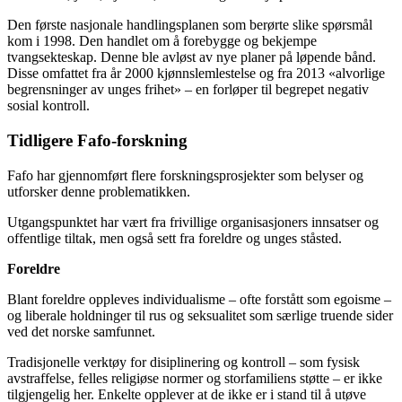
Den første nasjonale handlingsplanen som berørte slike spørsmål
kom i 1998. Den handlet om å forebygge og bekjempe
tvangsekteskap. Denne ble avløst av nye planer på løpende bånd.
Disse omfattet fra år 2000 kjønnslemlestelse og fra 2013 «alvorlige
begrensninger av unges frihet» – en forløper til begrepet negativ
sosial kontroll.
Tidligere Fafo-forskning
Fafo har gjennomført flere forskningsprosjekter som belyser og
utforsker denne problematikken.
Utgangspunktet har vært fra frivillige organisasjoners innsatser og
offentlige tiltak, men også sett fra foreldre og unges ståsted.
Foreldre
Blant foreldre oppleves individualisme – ofte forstått som egoisme –
og liberale holdninger til rus og seksualitet som særlige truende sider
ved det norske samfunnet.
Tradisjonelle verktøy for disiplinering og kontroll – som fysisk
avstraffelse, felles religiøse normer og storfamiliens støtte – er ikke
tilgjengelig her. Enkelte opplever at de ikke er i stand til å utøve