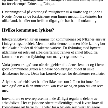
fra for eksempel Eritrea og Etiopia.
Utdanningsnivå påvirker også muligheten til å skaffe seg en jobb i
Norge. Noen av de forskjellene som finnes mellom flyktninger fra
ulike land, handler om hvilken tilgang de har hatt til utdanning
Hvilke kommuner lykkes?
Integreringsloven gir en ramme for kommunenes og fylkenes ansvar
i integreringsarbeidet. Men innenfor denne rammen både kan og bør
det lokale tilbudet til deltakerne variere. En flyktning med høyere
utdanning og relevant arbeidserfaring trenger et annet tilbud fra
kommunen enn en flyktning som mangler grunnskole.
Variasjonen er også stor når det gjelder tilbudenes kvalitet og i hvor
godt kommunene greier å tilpasse opplæringstilbudet til ulike
deltakernes behov. Dette har konsekvenser for deltakernes resultater.
Å lykkes i arbeidslivet handler ikke bare om å få en fot innenfor,
men også om å få en inntekt du kan leve av og en jobb du kan leve
med.
Innvandrere er overrepresentert i de dårligst regulerte delene av
arbeidslivet. Her er jobbene oftere midlertidige, med lavere krav til
kompetanse og færre muligheter for å bevege seg over i tryggere