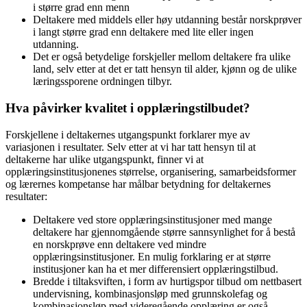
i større grad enn menn
Deltakere med middels eller høy utdanning består norskprøver
i langt større grad enn deltakere med lite eller ingen
utdanning.
Det er også betydelige forskjeller mellom deltakere fra ulike
land, selv etter at det er tatt hensyn til alder, kjønn og de ulike
læringssporene ordningen tilbyr.
Hva påvirker kvalitet i opplæringstilbudet?
Forskjellene i deltakernes utgangspunkt forklarer mye av
variasjonen i resultater. Selv etter at vi har tatt hensyn til at
deltakerne har ulike utgangspunkt, finner vi at
opplæringsinstitusjonenes størrelse, organisering, samarbeidsformer
og lærernes kompetanse har målbar betydning for deltakernes
resultater:
Deltakere ved store opplæringsinstitusjoner med mange
deltakere har gjennomgående større sannsynlighet for å bestå
en norskprøve enn deltakere ved mindre
opplæringsinstitusjoner. En mulig forklaring er at større
institusjoner kan ha et mer differensiert opplæringstilbud.
Bredde i tiltaksviften, i form av hurtigspor tilbud om nettbasert
undervisning, kombinasjonsløp med grunnskolefag og
kombinasjonsløp med videregående opplæring er også