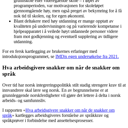
grunnskole eller videregående skole – i løpet av
programperioden, var motivasjonen for skoleløpet
gjennomgående høy, men også preget av bekymring for å få
nok tid til skolen, og for egen økonomi.
Blant deltakere med høy utdanning er mange opptatt av
kvaliteten på undervisningen og på varierende kompetanse i
hjelpeapparatet i å veilede høyt utdannede personer videre
fram mot godkjenning og eventuell supplering av tidligere
utdanning.
For en fersk kartlegging av brukernes erfaringer med
introduksjonsprogrammet, se
IMDis egen undersøkelse fra 2021.
Hva arbeidsgivere snakker om når de snakker om
språk
Over tid har norsk integreringspolitikk stilt stadig strengere krav til at
innvandrere skal lære seg norsk. En av begrunnelsene er at
grunnleggende norskferdigheter vil gjøre det lettere å delta i norsk
arbeids- og samfunnsliv.
I rapporten «
Hva arbeidsgivere snakker om når de snakker om
språk
» kartlegges arbeidsgiveres forståelse av språkkrav og
språkprøver i forbindelse med ansettelsesprosesser.