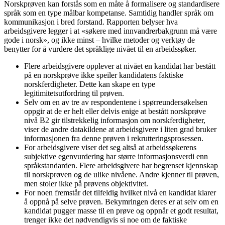
Norskprøven kan forstås som en måte å formalisere og standardisere
språk som en type målbar kompetanse. Samtidig handler språk om
kommunikasjon i bred forstand. Rapporten belyser hva
arbeidsgivere legger i at «søkere med innvandrerbakgrunn må være
gode i norsk», og ikke minst – hvilke metoder og verktøy de
benytter for å vurdere det språklige nivået til en arbeidssøker.
Flere arbeidsgivere opplever at nivået en kandidat har bestått
på en norskprøve ikke speiler kandidatens faktiske
norskferdigheter. Dette kan skape en type
legitimitetsutfordring til prøven.
Selv om en av tre av respondentene i spørreundersøkelsen
oppgir at de er helt eller delvis enige at bestått norskprøve
nivå B2 gir tilstrekkelig informasjon om norskferdigheter,
viser de andre datakildene at arbeidsgivere i liten grad bruker
informasjonen fra denne prøven i rekrutteringsprosessen.
For arbeidsgivere viser det seg altså at arbeidssøkerens
subjektive egenvurdering har større informasjonsverdi enn
språkstandarden. Flere arbeidsgivere har begrenset kjennskap
til norskprøven og de ulike nivåene. Andre kjenner til prøven,
men stoler ikke på prøvens objektivitet.
For noen fremstår det tilfeldig hvilket nivå en kandidat klarer
å oppnå på selve prøven. Bekymringen deres er at selv om en
kandidat pugger masse til en prøve og oppnår et godt resultat,
trenger ikke det nødvendigvis si noe om de faktiske