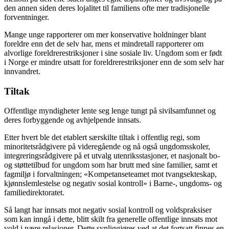
den annen siden deres lojalitet til familiens ofte mer tradisjonelle
forventninger.
Mange unge rapporterer om mer konservative holdninger blant
foreldre enn det de selv har, mens et mindretall rapporterer om
alvorlige foreldrerestriksjoner i sine sosiale liv. Ungdom som er født
i Norge er mindre utsatt for foreldrerestriksjoner enn de som selv har
innvandret.
Tiltak
Offentlige myndigheter lente seg lenge tungt på sivilsamfunnet og
deres forbyggende og avhjelpende innsats.
Etter hvert ble det etablert særskilte tiltak i offentlig regi, som
minoritetsrådgivere på videregående og nå også ungdomsskoler,
integreringsrådgivere på et utvalg utenriksstasjoner, et nasjonalt bo-
og støttetilbud for ungdom som har brutt med sine familier, samt et
fagmiljø i forvaltningen; «Kompetanseteamet mot tvangsekteskap,
kjønnslemlestelse og negativ sosial kontroll» i Barne-, ungdoms- og
familiedirektoratet.
Så langt har innsats mot negativ sosial kontroll og voldspraksiser
som kan inngå i dette, blitt skilt fra generelle offentlige innsats mot
vold i nære relasjoner. Dette synliggjøres ved at det fortsatt finnes en