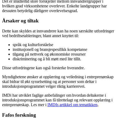
Det er imidlertid store forskjeller mellom innvandrergrupper i
hvilken grad virksomhetene overlever. Enkelte landgrupper har
dessuten betydelig dårligere overlevelsesgrad.
Årsaker og tiltak
Dette kan skyldes at innvandrere kan ha noen særskilte utfordringer
ved bedriftsetableringer, blant annet knyttet til:
språk og kulturforståelse
institusjonell og bransjespesifikk kompetanse
tilgang på nettverk og økonomiske ressurser
diskriminering og å bli møtt med lite tillit.
Disse utfordringene kan også forsterke hverandre.
Myndighetene ønsker at opplæring og veiledning i entreprenørskap
skal bidrar til økt sysselsetting og at personer som deltar i
introduksjonsprogrammet velger riktig karrierevei.
IMDi har utviklet faglige anbefalinger om hvordan deltakerne i
introduksjonsprogrammet kan få tilrettelagt og relevant opplæring i
entreprenørskap. Les mer i
IMDIs artikkel om tematikken
.
Fafos forskning