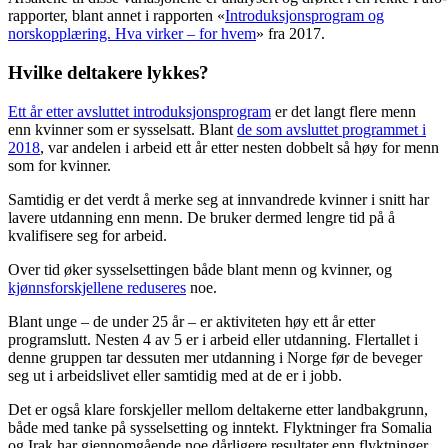
rapporter, blant annet i rapporten «
Introduksjonsprogram og
norskopplæring. Hva virker – for hvem
» fra 2017.
Hvilke deltakere lykkes?
Ett år etter avsluttet introduksjonsprogram
er det langt flere menn
enn kvinner som er sysselsatt. Blant
de som avsluttet programmet i
2018
, var andelen i arbeid ett år etter nesten dobbelt så høy for menn
som for kvinner.
Samtidig er det verdt å merke seg at innvandrede kvinner i snitt har
lavere utdanning enn menn. De bruker dermed lengre tid på å
kvalifisere seg for arbeid.
Over tid øker sysselsettingen både blant menn og kvinner, og
kjønnsforskjellene reduseres
noe.
Blant unge – de under 25 år – er aktiviteten høy ett år etter
programslutt. Nesten 4 av 5 er i arbeid eller utdanning. Flertallet i
denne gruppen tar dessuten mer utdanning i Norge før de beveger
seg ut i arbeidslivet eller samtidig med at de er i jobb.
Det er også klare forskjeller mellom deltakerne etter landbakgrunn,
både med tanke på sysselsetting og inntekt. Flyktninger fra Somalia
og Irak har gjennomgående noe dårligere resultater enn flyktninger