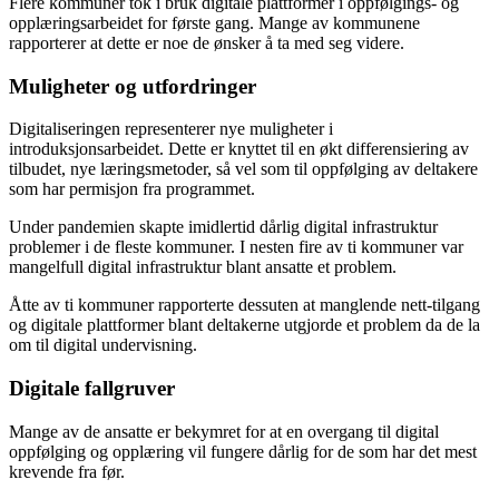
Flere kommuner tok i bruk digitale plattformer i oppfølgings- og
opplæringsarbeidet for første gang. Mange av kommunene
rapporterer at dette er noe de ønsker å ta med seg videre.
Muligheter og utfordringer
Digitaliseringen representerer nye muligheter i
introduksjonsarbeidet. Dette er knyttet til en økt differensiering av
tilbudet, nye læringsmetoder, så vel som til oppfølging av deltakere
som har permisjon fra programmet.
Under pandemien skapte imidlertid dårlig digital infrastruktur
problemer i de fleste kommuner. I nesten fire av ti kommuner var
mangelfull digital infrastruktur blant ansatte et problem.
Åtte av ti kommuner rapporterte dessuten at manglende nett-tilgang
og digitale plattformer blant deltakerne utgjorde et problem da de la
om til digital undervisning.
Digitale fallgruver
Mange av de ansatte er bekymret for at en overgang til digital
oppfølging og opplæring vil fungere dårlig for de som har det mest
krevende fra før.