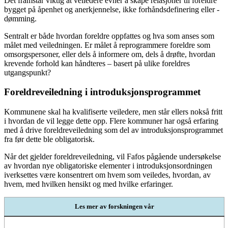
Det framstår viktig at veiledere evner å skape relasjoner til foreldre
bygget på åpenhet og anerkjennelse, ikke forhåndsdefinering eller -
dømming.
Sentralt er både hvordan foreldre oppfattes og hva som anses som
målet med veiledningen. Er målet å reprogrammere foreldre som
omsorgspersoner, eller dels å informere om, dels å drøfte, hvordan
krevende forhold kan håndteres – basert på ulike foreldres
utgangspunkt?
Foreldreveiledning i introduksjonsprogrammet
Kommunene skal ha kvalifiserte veiledere, men står ellers nokså fritt
i hvordan de vil legge dette opp. Flere kommuner har også erfaring
med å drive foreldreveiledning som del av introduksjonsprogrammet
fra før dette ble obligatorisk.
Når det gjelder foreldreveiledning, vil Fafos pågående undersøkelse
av hvordan nye obligatoriske elementer i introduksjonsordningen
iverksettes være konsentrert om hvem som veiledes, hvordan, av
hvem, med hvilken hensikt og med hvilke erfaringer.
Les mer av forskningen vår