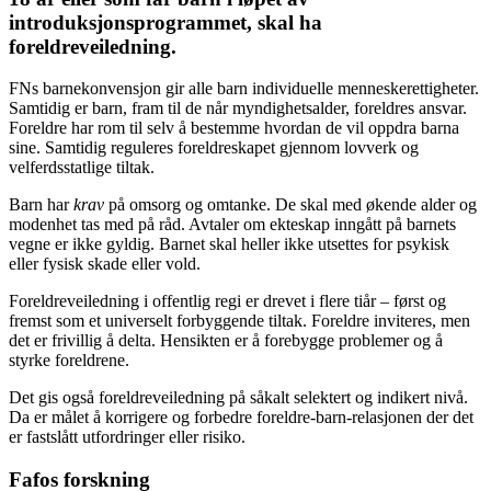
introduksjonsprogrammet, skal ha
foreldreveiledning.
FNs barnekonvensjon gir alle barn individuelle menneskerettigheter.
Samtidig er barn, fram til de når myndighetsalder, foreldres ansvar.
Foreldre har rom til selv å bestemme hvordan de vil oppdra barna
sine. Samtidig reguleres foreldreskapet gjennom lovverk og
velferdsstatlige tiltak.
Barn har
krav
på omsorg og omtanke. De skal med økende alder og
modenhet tas med på råd. Avtaler om ekteskap inngått på barnets
vegne er ikke gyldig. Barnet skal heller ikke utsettes for psykisk
eller fysisk skade eller vold.
Foreldreveiledning i offentlig regi er drevet i flere tiår – først og
fremst som et universelt forbyggende tiltak. Foreldre inviteres, men
det er frivillig å delta. Hensikten er å forebygge problemer og å
styrke foreldrene.
Det gis også foreldreveiledning på såkalt selektert og indikert nivå.
Da er målet å korrigere og forbedre foreldre-barn-relasjonen der det
er fastslått utfordringer eller risiko.
Fafos forskning