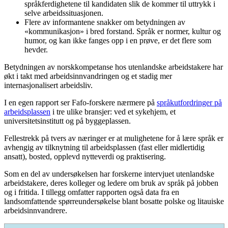
språkferdighetene til kandidaten slik de kommer til uttrykk i
selve arbeidssituasjonen.
Flere av informantene snakker om betydningen av
«kommunikasjon» i bred forstand. Språk er normer, kultur og
humor, og kan ikke fanges opp i en prøve, er det flere som
hevder.
Betydningen av norskkompetanse hos utenlandske arbeidstakere har
økt i takt med arbeidsinnvandringen og et stadig mer
internasjonalisert arbeidsliv.
I en egen rapport ser Fafo-forskere nærmere på
språkutfordringer på
arbeidsplassen
i tre ulike bransjer: ved et sykehjem, et
universitetsinstitutt og på byggeplassen.
Fellestrekk på tvers av næringer er at mulighetene for å lære språk er
avhengig av tilknytning til arbeidsplassen (fast eller midlertidig
ansatt), bosted, opplevd nytteverdi og praktisering.
Som en del av undersøkelsen har forskerne intervjuet utenlandske
arbeidstakere, deres kolleger og ledere om bruk av språk på jobben
og i fritida. I tillegg omfatter rapporten også data fra en
landsomfattende spørreundersøkelse blant bosatte polske og litauiske
arbeidsinnvandrere.