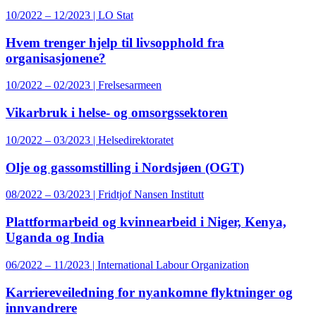
10/2022 – 12/2023 | LO Stat
Hvem trenger hjelp til livsopphold fra
organisasjonene?
10/2022 – 02/2023 | Frelsesarmeen
Vikarbruk i helse- og omsorgssektoren
10/2022 – 03/2023 | Helsedirektoratet
Olje og gassomstilling i Nordsjøen (OGT)
08/2022 – 03/2023 | Fridtjof Nansen Institutt
Plattformarbeid og kvinnearbeid i Niger, Kenya,
Uganda og India
06/2022 – 11/2023 | International Labour Organization
Karriereveiledning for nyankomne flyktninger og
innvandrere